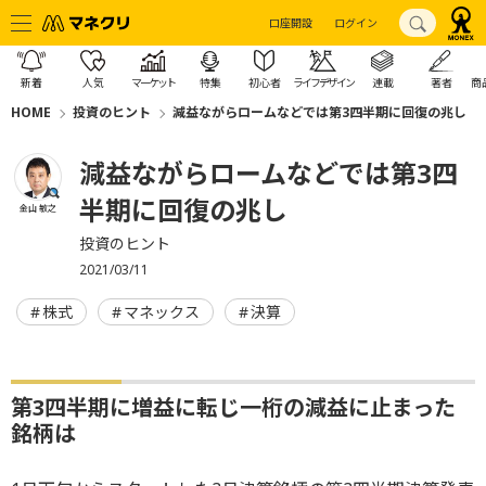
口座開設
ログイン
新着
人気
マーケット
特集
初心者
ライフデザイン
連載
著者
商
HOME
投資のヒント
減益ながらロームなどでは第3四半期に回復の兆し
減益ながらロームなどでは第3四
半期に回復の兆し
金山 敏之
投資のヒント
2021/03/11
株式
マネックス
決算
第3四半期に増益に転じ一桁の減益に止まった
銘柄は