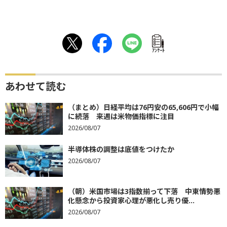
ｱﾝｹｰﾄ
あわせて読む
（まとめ）日経平均は76円安の65,606円で小幅
に続落 来週は米物価指標に注目
2026/08/07
半導体株の調整は底値をつけたか
2026/08/07
（朝）米国市場は3指数揃って下落 中東情勢悪
化懸念から投資家心理が悪化し売り優...
2026/08/07