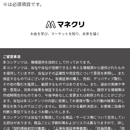
※は必須項目です。
お金を学び、マーケットを知り、未来を描く
ご留意事項
本コンテンツは、情報提供を目的として行っております。
本コンテンツは、当社や当社が信頼できると考える情報源から提供されたもの
を提供していますが、当社はその正確性や完全性について意見を表明し、また
保証するものではございません。有価証券の購入、売却、デリバティブ取引、
その他の取引を推奨し、勧誘するものではありません。また、過去の実績や予
想・意見は、将来の結果を保証するものではございません。提供する情報等は
作成時現在のものであり、今後予告なしに変更または削除されることがござい
ます。当社は本コンテンツの内容に依拠してお客様が取った行動の結果に対し
責任を負うものではございません。投資にかかる最終決定は、お客様ご自身の
判断と責任でなさるようお願いいたします。
本コンテンツでは当社でお取扱している商品・サービス等について言及してい
る部分があります。商品ごとに手数料等およびリスクは異なりますので、詳し
くは「契約締結前交付書面」、「上場有価証券等書面」、「目論見書」、「目