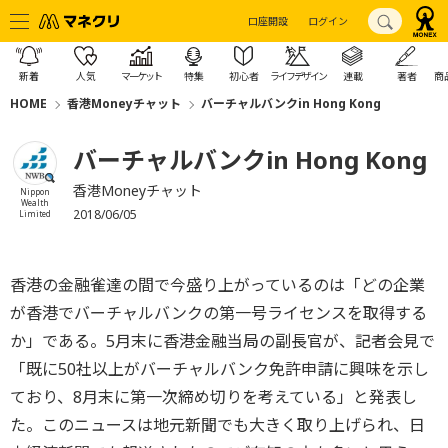
口座開設
ログイン
新着
人気
マーケット
特集
初心者
ライフデザイン
連載
著者
商
HOME
香港Moneyチャット
バーチャルバンクin Hong Kong
バーチャルバンクin Hong Kong
香港Moneyチャット
Nippon
Wealth
2018/06/05
Limited
香港の金融雀達の間で今盛り上がっているのは「どの企業
が香港でバーチャルバンクの第一号ライセンスを取得する
か」である。5月末に香港金融当局の副長官が、記者会見で
「既に50社以上がバーチャルバンク免許申請に興味を示し
ており、8月末に第一次締め切りを考えている」と発表し
た。このニュースは地元新聞でも大きく取り上げられ、日