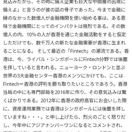
見込みだから、その時に備え企業も巨大な中間層の出現に
備えよ」と言うのが彼の話の骨子であった。今まで金融に
縁のなかった数億人が金融機関を使い始める事は、ある意
味で金融機関にとってのインパクトは強烈である。その数
億人の内、10％の人が香港を通じた金融活動をすると仮定
しただけでも、数千万人の新たな金融需要が香港に生まれ
ることになる。 そして最近の「Fintech」の潮流である。香
港は、今、ライバル・シンガポールにFintech分野では後塵
を拝していると言われる。ニューヨーク・ロンドンと並ぶ
世界の3大金融センター香港のメンツにかけても、ここは
Fintech＝香港の評判を勝ち取りたいところであろう。香港
当局の中にも専門部局を2016年に作り、その意気込みは驚
くばかりである。2012年に香港の政府高官にお会いした際
に、資産運用業務では香港はシンガポールには後塵を拝し
ていますね・・・。と申し上げたら、烈火のごとく怒りだ
し、今年中にアジアナンバーワンになるとコメントされ、