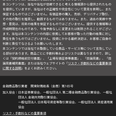
本コンテンツは、当社や当社が信頼できると考える情報源から提供されたもの
を提供していますが、当社はその正確性や完全性について意見を表明し、また
保証するものではございません。有価証券の購入、売却、デリバティブ取引、
その他の取引を推奨し、勧誘するものではありません。また、過去の実績や予
想・意見は、将来の結果を保証するものではございません。提供する情報等は
作成時現在のものであり、今後予告なしに変更または削除されることがござい
ます。当社は本コンテンツの内容に依拠してお客様が取った行動の結果に対し
責任を負うものではございません。投資にかかる最終決定は、お客様ご自身の
判断と責任でなさるようお願いいたします。
本コンテンツでは当社でお取扱している商品・サービス等について言及してい
る部分があります。商品ごとに手数料等およびリスクは異なりますので、詳し
くは「契約締結前交付書面」、「上場有価証券等書面」、「目論見書」、「目
論見書補完書面」または当社ウェブサイトの「
リスク・手数料などの重要事項
に関する説明
」をよくお読みください。
金融商品取引業者 関東財務局長（金商）第165号
日本証券業協会、一般社団法人 第二種金融商品取引業協会、一般社
団法人 金融先物取引業協会、
一般社団法人 日本暗号資産等取引業協会、一般社団法人 資産運用業
協会
リスク・手数料などの重要事項