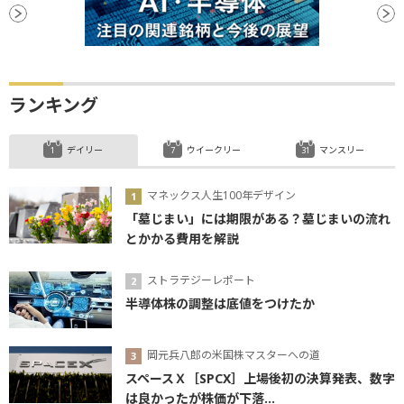
ランキング
デイリー
ウイークリー
マンスリー
マネックス人生100年デザイン
「墓じまい」には期限がある？墓じまいの流れ
とかかる費用を解説
ストラテジーレポート
半導体株の調整は底値をつけたか
岡元兵八郎の米国株マスターへの道
スペースＸ［SPCX］上場後初の決算発表、数字
は良かったが株価が下落...