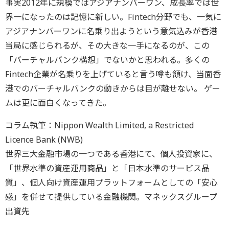
事実2012年に規模ではアジアナンバーワン、成長率では世
界一になったのは記憶に新しい。Fintech分野でも、一気に
アジアナンバーワンに名乗り出ようという意気込みが香港
当局に感じられるが、その大きな一手になるのが、この
「バーチャルバンク構想」でないかと思われる。多くの
Fintech企業が名乗りを上げていると言う噂も頷け、当面香
港でのバーチャルバンクの動きからは目が離せない。 ゲー
ムは更に面白くなってきた。
コラム執筆：Nippon Wealth Limited, a Restricted
Licence Bank (NWB)
世界三大金融市場の一つである香港にて、個人投資家に、
「世界水準の資産運用商品」と「日本水準のサービス品
質」、個人向け資産運用プラットフォームとしての「安心
感」を併せて提供している金融機関。マネックスグループ
出資先