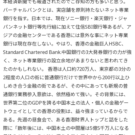
本経済新聞でも報道されたのでご存知の方も多いと思う。
バーチャルバンクとは、実店舗を原則持たないネット専業
銀行を指す。日本では、現在ソニー銀行・楽天銀行・ジャ
パンネット銀行等先行組に加えて住信SBI銀行等あるが、ア
ジアの金融センターである香港には意外な事にネット専業
銀行は現在存在しない。やはり、香港の金融巨人HSBC、
Standard Chartered Bank.中国銀行の3大発券銀行の力が強
く、ネット専業銀行の設立余地があまりないと思われてき
たのかもしれない。 香港は人口約720万人、東京都の3分の
2程度の人口の街に普通銀行だけで世界中から200行以上ひ
しめき合う金融の街であるが、その中にあっても新規の普
通銀行業務参入意欲は、依然極めて強い。その背景には、
世界第二位のGDPを誇る中国本土の法人・個人の金融ゲー
トウェイとしての香港の役割は、益々強まっているからで
ある。先週の昼食会で、ある香港財界人トップと話をした
際に「数年後には、中国本土の中間層は5億5千万人になる