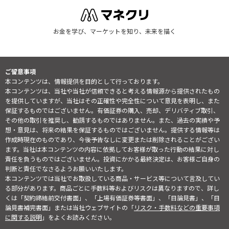
お金を学び、マーケットを知り、未来を描く
ご留意事項
本コンテンツは、情報提供を目的として行っております。
本コンテンツは、当社や当社が信頼できると考える情報源から提供されたもの
を提供していますが、当社はその正確性や完全性について意見を表明し、また
保証するものではございません。有価証券の購入、売却、デリバティブ取引、
その他の取引を推奨し、勧誘するものではありません。また、過去の実績や予
想・意見は、将来の結果を保証するものではございません。提供する情報等は
作成時現在のものであり、今後予告なしに変更または削除されることがござい
ます。当社は本コンテンツの内容に依拠してお客様が取った行動の結果に対し
責任を負うものではございません。投資にかかる最終決定は、お客様ご自身の
判断と責任でなさるようお願いいたします。
本コンテンツでは当社でお取扱している商品・サービス等について言及してい
る部分があります。商品ごとに手数料等およびリスクは異なりますので、詳し
くは「契約締結前交付書面」、「上場有価証券等書面」、「目論見書」、「目
論見書補完書面」または当社ウェブサイトの「
リスク・手数料などの重要事項
に関する説明
」をよくお読みください。