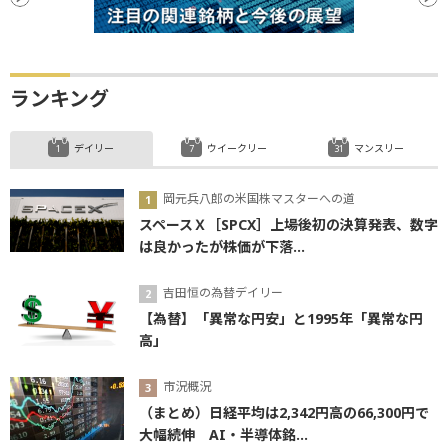
ランキング
デイリー
ウイークリー
マンスリー
岡元兵八郎の米国株マスターへの道
スペースＸ［SPCX］上場後初の決算発表、数字
は良かったが株価が下落...
吉田恒の為替デイリー
【為替】「異常な円安」と1995年「異常な円
高」
市況概況
（まとめ）日経平均は2,342円高の66,300円で
大幅続伸 AI・半導体銘...