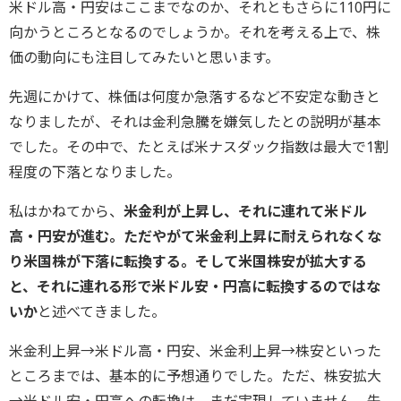
米ドル高・円安はここまでなのか、それともさらに110円に
向かうところとなるのでしょうか。それを考える上で、株
価の動向にも注目してみたいと思います。
先週にかけて、株価は何度か急落するなど不安定な動きと
なりましたが、それは金利急騰を嫌気したとの説明が基本
でした。その中で、たとえば米ナスダック指数は最大で1割
程度の下落となりました。
私はかねてから、
米金利が上昇し、それに連れて米ドル
高・円安が進む。ただやがて米金利上昇に耐えられなくな
り米国株が下落に転換する。そして米国株安が拡大する
と、それに連れる形で米ドル安・円高に転換するのではな
いか
と述べてきました。
米金利上昇→米ドル高・円安、米金利上昇→株安といった
ところまでは、基本的に予想通りでした。ただ、株安拡大
→米ドル安・円高への転換は、まだ実現していません。先