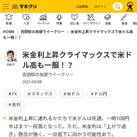
口座開設
ログイン
新着
人気
マーケット
特集
初心者
ライフデザイン
連載
著者
商
HOME
吉田恒の為替ウイークリー
米金利上昇クライマックスで米ドル高
も一服！？
米金利上昇クライマックスで米ド
ル高も一服！？
吉田 恒
吉田恒の為替ウイークリー
2021/03/08
FX
マネックス
米ドル
ドル円
金利
米金利上昇に連れるかたちで米ドルは先週、一時108円
半ばまで一段高となった。ただ、米金利は「上がり過
ぎ」懸念が強く、一旦低下に向かう可能性あり。