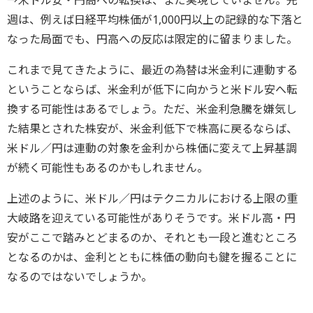
週は、例えば日経平均株価が1,000円以上の記録的な下落と
なった局面でも、円高への反応は限定的に留まりました。
これまで見てきたように、最近の為替は米金利に連動する
ということならば、米金利が低下に向かうと米ドル安へ転
換する可能性はあるでしょう。ただ、米金利急騰を嫌気し
た結果とされた株安が、米金利低下で株高に戻るならば、
米ドル／円は連動の対象を金利から株価に変えて上昇基調
が続く可能性もあるのかもしれません。
上述のように、米ドル／円はテクニカルにおける上限の重
大岐路を迎えている可能性がありそうです。米ドル高・円
安がここで踏みとどまるのか、それとも一段と進むところ
となるのかは、金利とともに株価の動向も鍵を握ることに
なるのではないでしょうか。