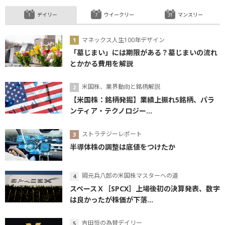
デイリー
ウイークリー
マンスリー
マネックス人生100年デザイン
「墓じまい」には期限がある？墓じまいの流れ
とかかる費用を解説
米国株、業界動向と銘柄解説
【米国株：銘柄発掘】業績上振れ5銘柄、パラ
ンティア・テクノロジー...
ストラテジーレポート
半導体株の調整は底値をつけたか
岡元兵八郎の米国株マスターへの道
スペースＸ［SPCX］上場後初の決算発表、数字
は良かったが株価が下落...
吉田恒の為替デイリー