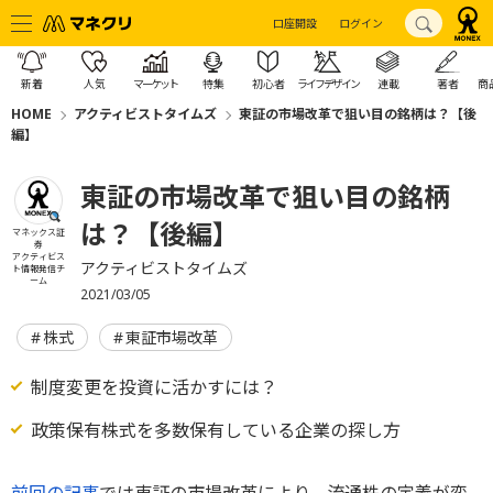
口座開設
ログイン
新着
人気
マーケット
特集
初心者
ライフデザイン
連載
著者
商
HOME
アクティビストタイムズ
東証の市場改革で狙い目の銘柄は？【後
編】
東証の市場改革で狙い目の銘柄
は？【後編】
マネックス証
券
アクティビス
アクティビストタイムズ
ト情報発信チ
ーム
2021/03/05
株式
東証市場改革
制度変更を投資に活かすには？
政策保有株式を多数保有している企業の探し方
前回の記事
では東証の市場改革により、流通株の定義が変