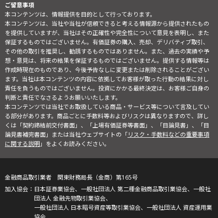
ご留意事項
本コンテンツは、情報提供を目的として行っております。
本コンテンツは、当社や当社が信頼できると考える情報源から提供されたもの
を提供していますが、当社はその正確性や完全性について意見を表明し、また
保証するものではございません。有価証券の購入、売却、デリバティブ取引、
その他の取引を推奨し、勧誘するものではありません。また、過去の実績や予
想・意見は、将来の結果を保証するものではございません。提供する情報等は
作成時現在のものであり、今後予告なしに変更または削除されることがござい
ます。当社は本コンテンツの内容に依拠してお客様が取った行動の結果に対し
責任を負うものではございません。投資にかかる最終決定は、お客様ご自身の
判断と責任でなさるようお願いいたします。
本コンテンツでは当社でお取扱している商品・サービス等について言及してい
る部分があります。商品ごとに手数料等およびリスクは異なりますので、詳し
くは「契約締結前交付書面」、「上場有価証券等書面」、「目論見書」、「目
論見書補完書面」または当社ウェブサイトの「
リスク・手数料などの重要事項
に関する説明
」をよくお読みください。
金融商品取引業者 関東財務局長（金商）第165号
日本証券業協会、一般社団法人 第二種金融商品取引業協会、一般社
団法人 金融先物取引業協会、
一般社団法人 日本暗号資産等取引業協会、一般社団法人 資産運用業
協会