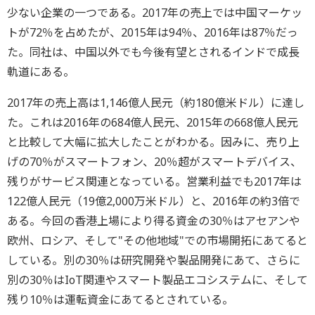
少ない企業の一つである。2017年の売上では中国マーケッ
トが72％を占めたが、2015年は94％、2016年は87％だっ
た。同社は、中国以外でも今後有望とされるインドで成長
軌道にある。
2017年の売上高は1,146億人民元（約180億米ドル）に達し
た。これは2016年の684億人民元、2015年の668億人民元
と比較して大幅に拡大したことがわかる。因みに、売り上
げの70％がスマートフォン、20％超がスマートデバイス、
残りがサービス関連となっている。営業利益でも2017年は
122億人民元（19億2,000万米ドル）と、2016年の約3倍で
ある。今回の香港上場により得る資金の30％はアセアンや
欧州、ロシア、そして"その他地域"での市場開拓にあてると
している。別の30％は研究開発や製品開発にあて、さらに
別の30％はIoT関連やスマート製品エコシステムに、そして
残り10％は運転資金にあてるとされている。