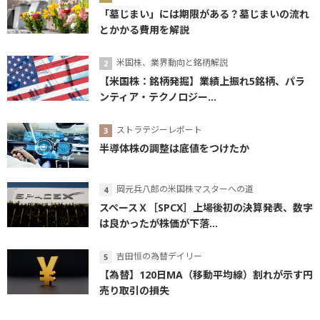
「墓じまい」には期限がある？墓じまいの流れ
とかかる費用を解説
米国株、業界動向と銘柄解説
【米国株：銘柄発掘】業績上振れ5銘柄、パラ
ンティア・テクノロジー...
ストラテジーレポート
半導体株の調整は底値をつけたか
岡元兵八郎の米国株マスターへの道
スペースＸ［SPCX］上場後初の決算発表、数字
は良かったが株価が下落...
吉田恒の為替デイリー
【為替】120日MA（移動平均線）割れが示す円
売り取引の損失