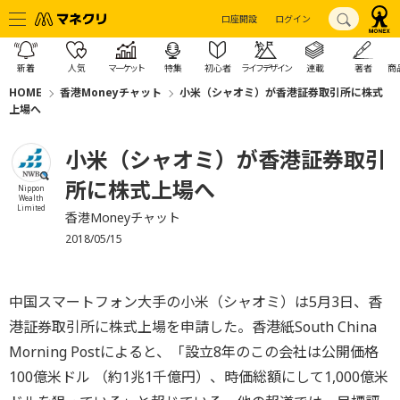
口座開設
ログイン
新着
人気
マーケット
特集
初心者
ライフデザイン
連載
著者
商
HOME
香港Moneyチャット
小米（シャオミ）が香港証券取引所に株式
上場へ
小米（シャオミ）が香港証券取引
所に株式上場へ
Nippon
Wealth
Limited
香港Moneyチャット
2018/05/15
中国スマートフォン大手の小米（シャオミ）は5月3日、香
港証券取引所に株式上場を申請した。香港紙South China
Morning Postによると、「設立8年のこの会社は公開価格
100億米ドル （約1兆1千億円）、時価総額にして1,000億米