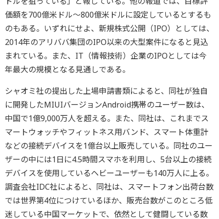
ドルを狙っている」と報じている。他の報道では、目標評
価額を700億米ドル〜800億米ドルに設定しているとするも
のもある。いずれにせよ、新規株式公開（IPO）としては、
2014年のアリババ集団のIPO以来の大型案件になると見込
まれている。また、IT（情報技術）企業のIPOとしては今
年最大の規模となる見通しである。
シャオミ社の提出した上場申請書類によると、同社が独自
に開発したMIUIバージョンAndroid携帯のユーザー数は、
中国で1億9,000万人を超える。また、同社は、これまでス
マートウォッチやフィットネス用バンド、スマート体重計
などの接続デバイスを1億台以上販売している。同社のユー
ザーの中には1日に4.5時間スマホを利用し、5台以上の接続
デバイスを使用しているヘビーユーザーも140万人に上る。
調査会社IDC社によると、同社は、スマートフォン出荷台数
では世界第4位につけているほか、販売台数がこのところ低
迷している中国マーケットで、依然として健闘している数