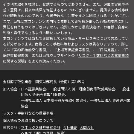
その他の取引を推奨し、勧誘するものではありません。また、過去の実績や予
想・意見は、将来の結果を保証するものではございません。提供する情報等は
作成時現在のものであり、今後予告なしに変更または削除されることがござい
ます。当社は本コンテンツの内容に依拠してお客様が取った行動の結果に対し
責任を負うものではございません。投資にかかる最終決定は、お客様ご自身の
判断と責任でなさるようお願いいたします。
本コンテンツでは当社でお取扱している商品・サービス等について言及してい
る部分があります。商品ごとに手数料等およびリスクは異なりますので、詳し
くは「契約締結前交付書面」、「上場有価証券等書面」、「目論見書」、「目
論見書補完書面」または当社ウェブサイトの「
リスク・手数料などの重要事項
に関する説明
」をよくお読みください。
金融商品取引業者 関東財務局長（金商）第165号
日本証券業協会、一般社団法人 第二種金融商品取引業協会、一般社
団法人 金融先物取引業協会、
一般社団法人 日本暗号資産等取引業協会、一般社団法人 資産運用業
協会
リスク・手数料などの重要事項
個人情報のお取り扱いについて
マネックス証券株式会社
会社概要
お問合せ
ヘルプ（通知の登録・解除）