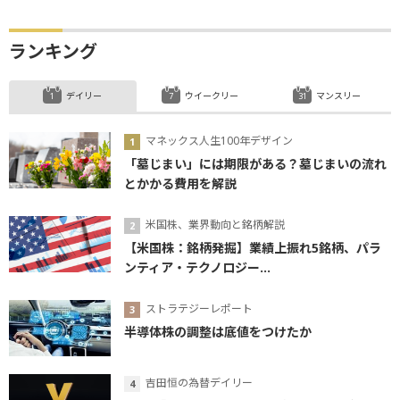
ランキング
デイリー
ウイークリー
マンスリー
マネックス人生100年デザイン
「墓じまい」には期限がある？墓じまいの流れ
とかかる費用を解説
米国株、業界動向と銘柄解説
【米国株：銘柄発掘】業績上振れ5銘柄、パラ
ンティア・テクノロジー...
ストラテジーレポート
半導体株の調整は底値をつけたか
吉田恒の為替デイリー