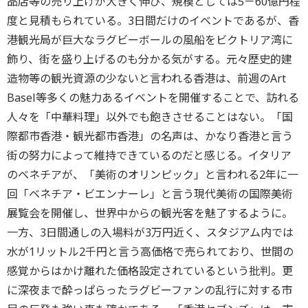
品店等の売り上げが大きく伸び、規模としては5－60億円程
度と見積もられている。3日間だけのイベントであるが、香
港観光局が巨大なラグビーボールの風船をビクトリア湾に
飾り、街を盛り上げるのも分かる気がする。元々歴史的建
造物等の観光資源の少ないと言われる香港は、前週のArt
Basel等多くの魅力あるイベントを開催することで、訪れる
人々を「中華料理」以外でも飽きさせることはない。「国
際都市香港・観光都市香港」の名声は、かなり香港と言う
街の努力によって維持できているのだと感じる。イタリア
のベネチアが、「美術のオリンピック」と言われる2年に一
回「ベネチア・ビエンナーレ」と言う現代美術の国際美術
展覧会を開催し、世界中からの観光客を魅了するように。
一方、3日間通しの入場料が3万円近く、スタジアム内では
水が1リットル2千円と言う高価格で売られており、世間の
感覚からはかけ離れた価格設定されているという批判。更
に深夜まで酔っぱらったラグビーファンの乱行に対する市