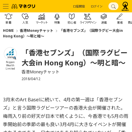
口座開設
ログイン
新着
人気
マーケット
特集
初心者
ライフデザイン
連載
著者
商
HOME
香港Moneyチャット
「香港セブンズ」（国際ラグビー大会in
Hong Kong）～明と暗～
「香港セブンズ」（国際ラグビー
大会in Hong Kong）～明と暗～
Nippon
Wealth
Limited
香港Moneyチャット
2018/04/12
3月末のArt Baselに続いて、4月の第一週は「香港セブン
ズ」と言う国際ラグビーツアーの香港大会が開催された。
梅雨入り前の好天が日本で続くように、今香港でも5月の雨
季開始前の季節の最も良い3月4月に大きなイベントが開催