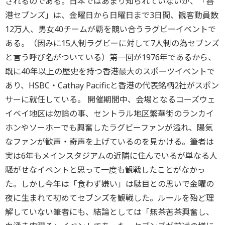
されるのである。日本ではあまり知られていないが、「香
港セブンズ」は、金曜日から日曜日まで3日間、観客動員数
12万人、男女40チームが覇を競い合うラグビーイベントで
ある。（因みに15人制ラグビーに対して7人制の為セブンズ
と言う呼び名がついている）第一回が1976年であるから、
既に40年以上の歴史を持つ香港最大のスポーツイベントで
あり、HSBC・Cathay Pacificと香港の代表銘柄2社がスポン
サーに就任している。 開催期間中、会場となるコーズウェ
イベイ地区は勿論の事、セントラル地区繁華街のランカイ
ホンやソーホーでも興奮したラグビーファンが溢れ、陽気
なファンが歓声・奇声を上げているのを見かける。筆者は
実は6年もメインスタジアムの近隣に住んでいるが単なる人
騒がせなイベントと思って一度も観戦したことがなかっ
た。しかし今年は「食わず嫌い」は駄目との思いで金曜の
夜に生まれて初めてセブンズを観戦した。ルールを殆ど理
解していない筆者にも、結論としては「無茶苦茶興奮し、