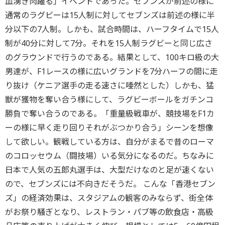
血湧き肉躍る」イベントであった。セブンズが前述の様に
通常のラグビーは15人制に対してセブンズは前述の様に半
分以下の7人制。しかも、試合時間は、ハーフタイムで15人
制が40分に対して7分。それを15人制ラグビーと同じ広さ
のグラウンドで行うのである。結果として、100キロ級の大
男達が、F1レースの様に広いグランドを7分ハーフの間に走
り抜け（ケニア選手の走る速さに唖然とした）しかも、猛
獣が獲物を奪い合う様にして、ラグビーボールをガチンコ
勝負で奪い合うのである。「重量級戦車が、競技場をF1カ
ーの様に早く走り回りそれがぶつかり合う」シーンを想像
して欲しい。観戦している方は、自分がまるで昔のローマ
のコロッセウム（闘技場）いる気分になるのだ。ちなみに
日本で人気の五郎丸選手は、大型だけなのと足が速くない
ので、セブンズには不向きだそうだ。 こんな「香港セブン
ズ」の経済効果は、スタジアムの観客のみならず、街全体
がお祭り騒ぎとなり、レストラン・パブ等の飲食店・高級