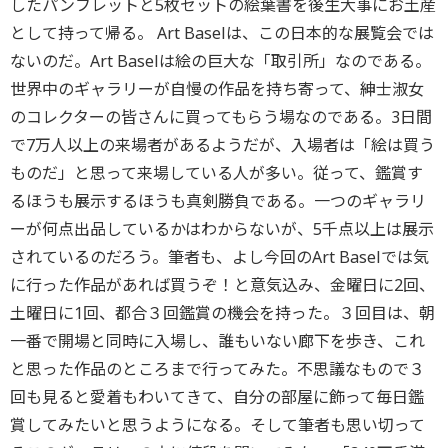
したパンフレットと5枚セットの絵葉書を後生大事にお土産
として持って帰る。 Art Baselは、この日本的な展覧会では
ないのだ。Art Baselは絵の巨大な「取引所」なのである。
世界中のギャラリーが自慢の作品を持ち寄って、紳士淑女
のコレクターの皆さんに買ってもらう場なのである。3日間
で7万人以上の来場者があるようだが、入場者は「絵は買う
ものだ」と思って来場している人が多い。従って、鑑賞す
るほうも展示するほうも真剣勝負である。一つのギャラリ
ーが何点出品しているかはわからないが、5千点以上は展示
されているのだろう。筆者も、よし今回のArt Baselでは気
に行った作品があれば買うぞ！と意気込み、金曜日に2回、
土曜日に1回、都合３回鑑賞の機会を持った。３回目は、朝
一番で開場と同時に入場し、誰もいない廊下を歩き、これ
と思った作品のところまで行ってみた。不思議なもので３
回も見ると愛着もわいてきて、自分の部屋に飾って毎日鑑
賞してみたいと思うようになる。そして筆者も思い切って