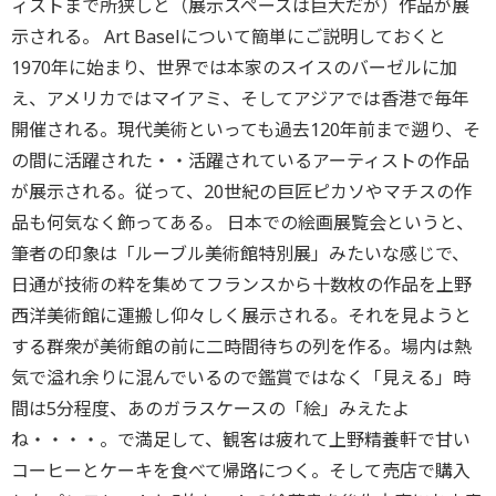
ィストまで所狭しと（展示スペースは巨大だが）作品が展
示される。 Art Baselについて簡単にご説明しておくと
1970年に始まり、世界では本家のスイスのバーゼルに加
え、アメリカではマイアミ、そしてアジアでは香港で毎年
開催される。現代美術といっても過去120年前まで遡り、そ
の間に活躍された・・活躍されているアーティストの作品
が展示される。従って、20世紀の巨匠ピカソやマチスの作
品も何気なく飾ってある。 日本での絵画展覧会というと、
筆者の印象は「ルーブル美術館特別展」みたいな感じで、
日通が技術の粋を集めてフランスから十数枚の作品を上野
西洋美術館に運搬し仰々しく展示される。それを見ようと
する群衆が美術館の前に二時間待ちの列を作る。場内は熱
気で溢れ余りに混んでいるので鑑賞ではなく「見える」時
間は5分程度、あのガラスケースの「絵」みえたよ
ね・・・・。で満足して、観客は疲れて上野精養軒で甘い
コーヒーとケーキを食べて帰路につく。そして売店で購入