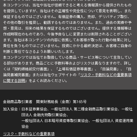
本コンテンツは、当社や当社が信頼できると考える情報源から提供されたもの
を提供していますが、当社はその正確性や完全性について意見を表明し、また
保証するものではございません。有価証券の購入、売却、デリバティブ取引、
その他の取引を推奨し、勧誘するものではありません。また、過去の実績や予
想・意見は、将来の結果を保証するものではございません。提供する情報等は
作成時現在のものであり、今後予告なしに変更または削除されることがござい
ます。当社は本コンテンツの内容に依拠してお客様が取った行動の結果に対し
責任を負うものではございません。投資にかかる最終決定は、お客様ご自身の
判断と責任でなさるようお願いいたします。
本コンテンツでは当社でお取扱している商品・サービス等について言及してい
る部分があります。商品ごとに手数料等およびリスクは異なりますので、詳し
くは「契約締結前交付書面」、「上場有価証券等書面」、「目論見書」、「目
論見書補完書面」または当社ウェブサイトの「
リスク・手数料などの重要事項
に関する説明
」をよくお読みください。
金融商品取引業者 関東財務局長（金商）第165号
日本証券業協会、一般社団法人 第二種金融商品取引業協会、一般社
団法人 金融先物取引業協会、
一般社団法人 日本暗号資産等取引業協会、一般社団法人 資産運用業
協会
リスク・手数料などの重要事項