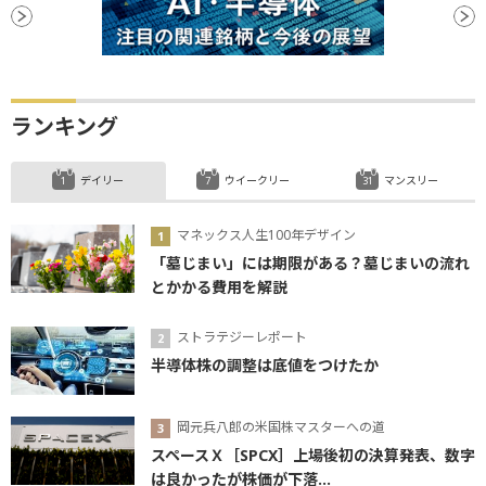
ランキング
デイリー
ウイークリー
マンスリー
マネックス人生100年デザイン
「墓じまい」には期限がある？墓じまいの流れ
とかかる費用を解説
ストラテジーレポート
半導体株の調整は底値をつけたか
岡元兵八郎の米国株マスターへの道
スペースＸ［SPCX］上場後初の決算発表、数字
は良かったが株価が下落...