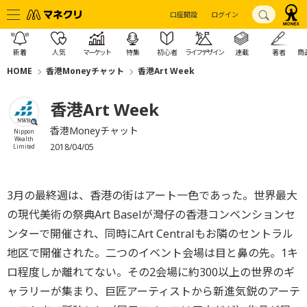
口座開設
ログイン
新着
人気
マーケット
特集
初心者
ライフデザイン
連載
著者
商
HOME
香港Moneyチャット
香港Art Week
香港Art Week
香港Moneyチャット
Nippon
Wealth
2018/04/05
Limited
3月の最終週は、香港の街はアート一色であった。世界最大
の現代美術の祭典Art Baselが灣仔の香港コンベンションセ
ンターで開催され、同時にArt Centralもお隣のセントラル
地区で開催された。二つのイベント会場は目と鼻の先。1キ
ロ程度しか離れてない。その2会場に約300以上の世界のギ
ャラリーが集まり、巨匠アーティストから新進気鋭のアーテ