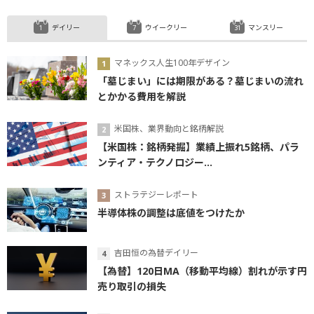
デイリー
ウイークリー
マンスリー
マネックス人生100年デザイン
「墓じまい」には期限がある？墓じまいの流れ
とかかる費用を解説
米国株、業界動向と銘柄解説
【米国株：銘柄発掘】業績上振れ5銘柄、パラ
ンティア・テクノロジー...
ストラテジーレポート
半導体株の調整は底値をつけたか
吉田恒の為替デイリー
【為替】120日MA（移動平均線）割れが示す円
売り取引の損失