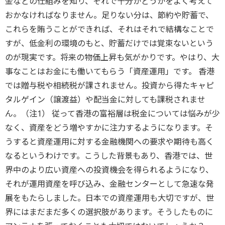
金などの仕組みを知り、それで十分かどうかをよく考えて
おかなければなりません。足りない分は、節約や貯蓄で、
これらを賄うことができれば、それはそれで結構なことで
すが、低金利の環境のもと、貯蓄だけでは覚束ないという
のが現実です。将来の物価上昇も気がかりです。やはり、大
事なことはお金にも働いてもらう「資産運用」です。 香港
では贈与税や相続税が課されません。投資から得たキャピ
タルゲイン（譲渡益）や配当金に対しても課税されませ
ん。（注1） 従って香港の富裕層は税金については悩みが少
なく、資産をどう増やすかに注力するようになります。そ
うすると資産運用に対する金融機関への要求や期待も高く
なるというわけです。こうした背景もあり、香港では、世
界中のより広い資産への投資機会を得られるようになり、
それが運用資産を呼び込み、金融センターとして急速な発
展をもたらしました。日本での資産運用も大切ですが、世
界にはまだまだ多くの選択肢があります。そうしたものに