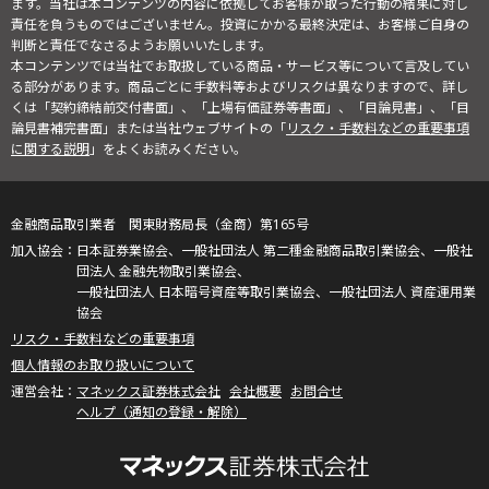
ます。当社は本コンテンツの内容に依拠してお客様が取った行動の結果に対し
責任を負うものではございません。投資にかかる最終決定は、お客様ご自身の
判断と責任でなさるようお願いいたします。
本コンテンツでは当社でお取扱している商品・サービス等について言及してい
る部分があります。商品ごとに手数料等およびリスクは異なりますので、詳し
くは「契約締結前交付書面」、「上場有価証券等書面」、「目論見書」、「目
論見書補完書面」または当社ウェブサイトの「
リスク・手数料などの重要事項
に関する説明
」をよくお読みください。
金融商品取引業者 関東財務局長（金商）第165号
日本証券業協会、一般社団法人 第二種金融商品取引業協会、一般社
団法人 金融先物取引業協会、
一般社団法人 日本暗号資産等取引業協会、一般社団法人 資産運用業
協会
リスク・手数料などの重要事項
個人情報のお取り扱いについて
マネックス証券株式会社
会社概要
お問合せ
ヘルプ（通知の登録・解除）