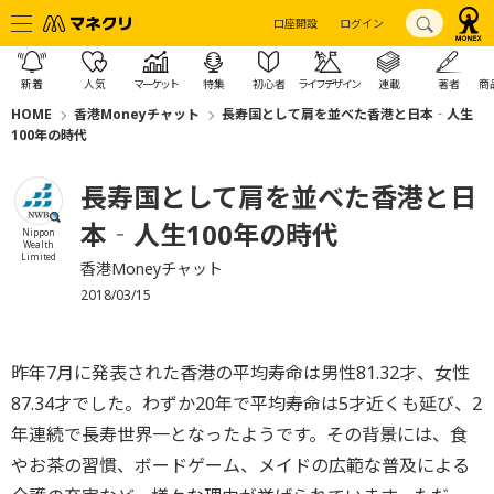
口座開設
ログイン
新着
人気
マーケット
特集
初心者
ライフデザイン
連載
著者
商
HOME
香港Moneyチャット
長寿国として肩を並べた香港と日本‐人生
100年の時代
長寿国として肩を並べた香港と日
本‐人生100年の時代
Nippon
Wealth
Limited
香港Moneyチャット
2018/03/15
昨年7月に発表された香港の平均寿命は男性81.32才、女性
87.34才でした。わずか20年で平均寿命は5才近くも延び、2
年連続で長寿世界一となったようです。その背景には、食
やお茶の習慣、ボードゲーム、メイドの広範な普及による