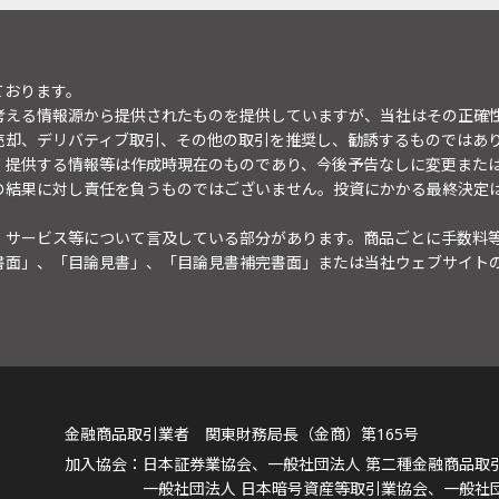
ております。
考える情報源から提供されたものを提供していますが、当社はその正確
売却、デリバティブ取引、その他の取引を推奨し、勧誘するものではあ
。提供する情報等は作成時現在のものであり、今後予告なしに変更また
の結果に対し責任を負うものではございません。投資にかかる最終決定
・サービス等について言及している部分があります。商品ごとに手数料
書面」、「目論見書」、「目論見書補完書面」または当社ウェブサイト
金融商品取引業者 関東財務局長（金商）第165号
日本証券業協会、一般社団法人 第二種金融商品取
一般社団法人 日本暗号資産等取引業協会、一般社