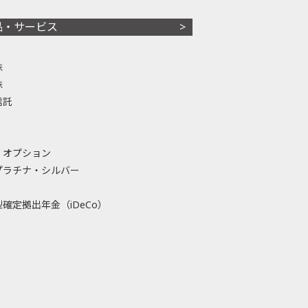
品・サービス
株
株
信託
・オプション
プラチナ・シルバー
確定拠出年金（iDeCo）