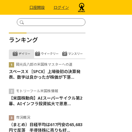
口座開設
ログイン
ランキング
デイリー
ウイークリー
マンスリー
岡元兵八郎の米国株マスターへの道
スペースＸ［SPCX］上場後初の決算発
表、数字は良かったが株価が下落...
モトリーフール米国株情報
【米国株動向】AIスーパーサイクル第2
幕、AIインフラ投資拡大で恩恵...
市況概況
（まとめ）日経平均は617円安の65,683
円で反落 半導体株に売りも好...