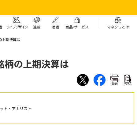
者
ライフデザイン
連載
著者
商
品・
サービス
マネクリとは
の上期決算は
銘柄の上期決算は
印刷
ｱﾝｹｰﾄ
ケット・アナリスト