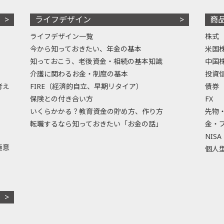
ライフデザイン
商
ライフデザイン一覧
株式
今から知っておきたい、年金の基本
米国
知っておこう、老後資金・相続の基本知識
中国
介護に関わるお金・制度の基本
投資
考え
FIRE（経済的自立、早期リタイア）
債券
保険との付き合い方
FX
いくらかかる？教育資金の貯め方、作り方
先物
転職するなら知っておきたい「お金の話」
金・
NISA
極意
個人型