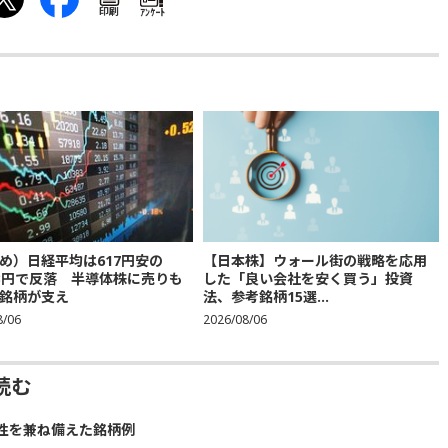
印刷
ｱﾝｹｰﾄ
め）日経平均は617円安の
【日本株】ウォール街の戦略を応用
683円で反落 半導体株に売りも
した「良い会社を安く買う」投資
銘柄が支え
法、参考銘柄15選...
8/06
2026/08/06
読む
性を兼ね備えた銘柄例