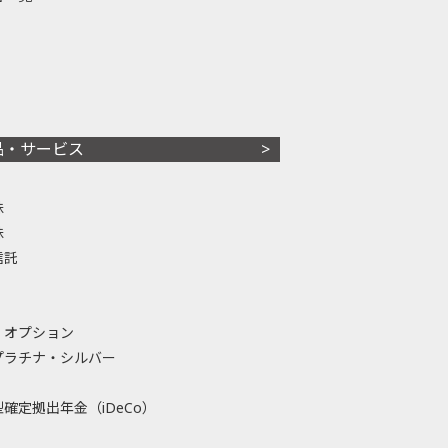
品・サービス
株
株
信託
・オプション
プラチナ・シルバー
確定拠出年金（iDeCo）