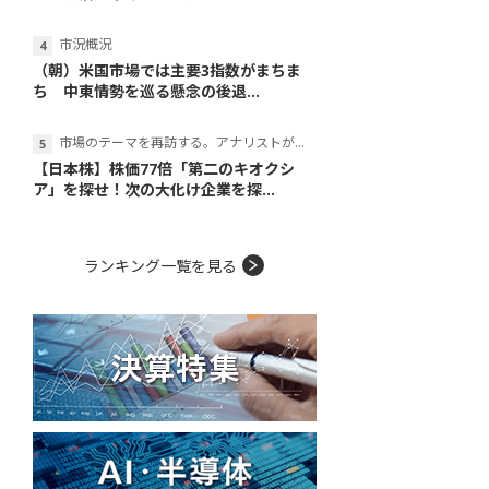
市況概況
（朝）米国市場では主要3指数がまちま
ち 中東情勢を巡る懸念の後退...
市場のテーマを再訪する。アナリストが読み解くテーマの本質
【日本株】株価77倍「第二のキオクシ
ア」を探せ！次の大化け企業を探...
ランキング一覧を見る