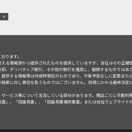
ております。
考える情報源から提供されたものを提供していますが、当社はその正確
売却、デリバティブ取引、その他の取引を推奨し、勧誘するものではあ
。提供する情報等は作成時現在のものであり、今後予告なしに変更また
の結果に対し責任を負うものではございません。投資にかかる最終決定
・サービス等について言及している部分があります。商品ごとに手数料
書面」、「目論見書」、「目論見書補完書面」または当社ウェブサイト