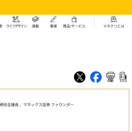
者
ライフデザイン
連載
著者
商
品・
サービス
マネクリとは
印刷
ｱﾝｹｰﾄ
締役会議長 、マネックス証券 ファウンダー