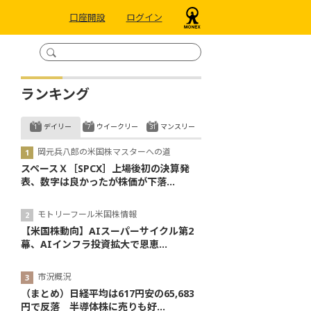
口座開設
ログイン
ランキング
デイリー
ウイークリー
マンスリー
岡元兵八郎の米国株マスターへの道
スペースＸ［SPCX］上場後初の決算発
表、数字は良かったが株価が下落...
モトリーフール米国株情報
【米国株動向】AIスーパーサイクル第2
幕、AIインフラ投資拡大で恩恵...
市況概況
（まとめ）日経平均は617円安の65,683
円で反落 半導体株に売りも好...