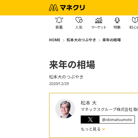
新着
人気
マーケット
特集
初心
HOME
松本大のつぶやき
来年の相場
来年の相場
松本大のつぶやき
2020/12/29
松本 大
マネックスグループ株式会社 取
@okimatsumoto
もっと見る