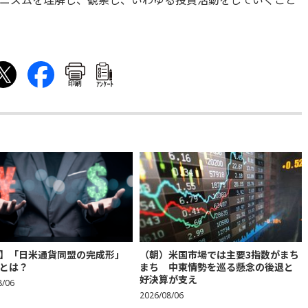
ニズムを理解し、観察し、いわゆる投資活動をしていくこと
印刷
ｱﾝｹｰﾄ
】「日米通貨同盟の完成形」
（朝）米国市場では主要3指数がまち
とは？
まち 中東情勢を巡る懸念の後退と
好決算が支え
8/06
2026/08/06