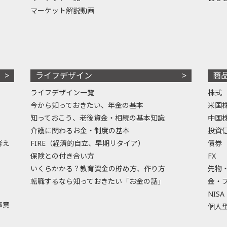
マーケット解説動画
ライフデザイン
商
ライフデザイン一覧
株式
今から知っておきたい、年金の基本
米国
知っておこう、老後資金・相続の基本知識
中国
介護に関わるお金・制度の基本
投資
考え
FIRE（経済的自立、早期リタイア）
債券
保険との付き合い方
FX
いくらかかる？教育資金の貯め方、作り方
先物
転職するなら知っておきたい「お金の話」
金・
NISA
極意
個人型