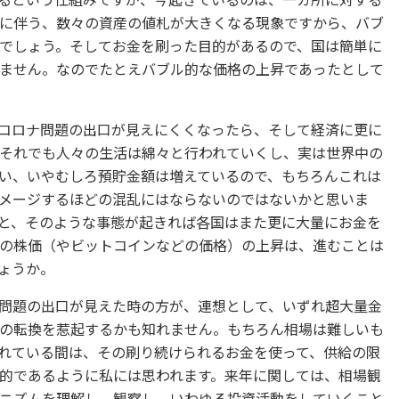
るという仕組みですが、今起きているのは、一カ所に対する
に伴う、数々の資産の値札が大きくなる現象ですから、バブ
でしょう。そしてお金を刷った目的があるので、国は簡単に
ません。なのでたとえバブル的な価格の上昇であったとして
コロナ問題の出口が見えにくくなったら、そして経済に更に
それでも人々の生活は綿々と行われていくし、実は世界中の
い、いやむしろ預貯金額は増えているので、もちろんこれは
メージするほどの混乱にはならないのではないかと思いま
と、そのような事態が起きれば各国はまた更に大量にお金を
の株価（やビットコインなどの価格）の上昇は、進むことは
ょうか。
問題の出口が見えた時の方が、連想として、いずれ超大量金
の転換を惹起するかも知れません。もちろん相場は難しいも
れている間は、その刷り続けられるお金を使って、供給の限
的であるように私には思われます。来年に関しては、相場観