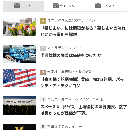
デイリー
ウイークリー
マンスリー
マネックス人生100年デザイン
「墓じまい」には期限がある？墓じまいの流れ
とかかる費用を解説
ストラテジーレポート
半導体株の調整は底値をつけたか
米国株、業界動向と銘柄解説
【米国株：銘柄発掘】業績上振れ5銘柄、パラ
ンティア・テクノロジー...
岡元兵八郎の米国株マスターへの道
スペースＸ［SPCX］上場後初の決算発表、数字
は良かったが株価が下落...
吉田恒の為替デイリー