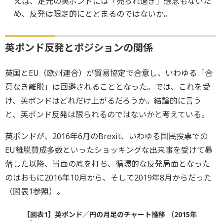
えば、足元の英ポンドには「売られ過ぎ」懸念もないた
め、反発は限定的にとどまるのではないか。
英ポンド反発とポジションの関係
英国とEU（欧州連合）が貿易協定で合意し、いわゆる「合
意なき離脱」は回避されることとなった。では、これを受
け、英ポンドはどれだけ上がるだろうか。結論的に言う
と、英ポンド反発は限られるのではないかと考えている。
英ポンドが、2016年6月のBrexit、いわゆる国民投票での
EU離脱賛成多数といったショッキングな出来事を受けて暴
落した以降、当面の底を打ち、循環的な反発局面となった
のはおもに2016年10月から、そして2019年8月からだった
（図表1参照）。
【図表1】英ポンド／円の月足のチャート推移 （2015年