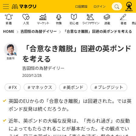
口座開設
ログイン
新着
人気
マーケット
特集
初心者
ライフデザイン
連載
著者
商
HOME
吉田恒の為替デイリー
「合意なき離脱」回避の英ポンドを考える
「合意なき離脱」回避の英ポンド
を考える
吉田 恒
吉田恒の為替デイリー
2020/12/28
FX
マネックス
英ポンド
ブレグジット
英国のEUからの「合意なき離脱」は回避された。では英
ポンド反発は続くだろうか。
近年、英ポンドの大幅な反発は、「売られ過ぎ」の反動
によってもたらされることが基本だった。その観点でい