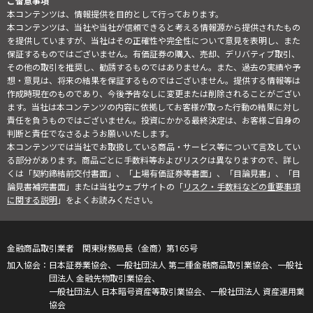
ご留意事項
本コンテンツは、情報提供を目的として行っております。
本コンテンツは、当社や当社が信頼できると考える情報源から提供されたもの
を提供していますが、当社はその正確性や完全性について意見を表明し、また
保証するものではございません。有価証券の購入、売却、デリバティブ取引、
その他の取引を推奨し、勧誘するものではありません。また、過去の実績や予
想・意見は、将来の結果を保証するものではございません。提供する情報等は
作成時現在のものであり、今後予告なしに変更または削除されることがござい
ます。当社は本コンテンツの内容に依拠してお客様が取った行動の結果に対し
責任を負うものではございません。投資にかかる最終決定は、お客様ご自身の
判断と責任でなさるようお願いいたします。
本コンテンツでは当社でお取扱している商品・サービス等について言及してい
る部分があります。商品ごとに手数料等およびリスクは異なりますので、詳し
くは「契約締結前交付書面」、「上場有価証券等書面」、「目論見書」、「目
論見書補完書面」または当社ウェブサイトの「
リスク・手数料などの重要事項
に関する説明
」をよくお読みください。
金融商品取引業者 関東財務局長（金商）第165号
日本証券業協会、一般社団法人 第二種金融商品取引業協会、一般社
団法人 金融先物取引業協会、
一般社団法人 日本暗号資産等取引業協会、一般社団法人 資産運用業
協会