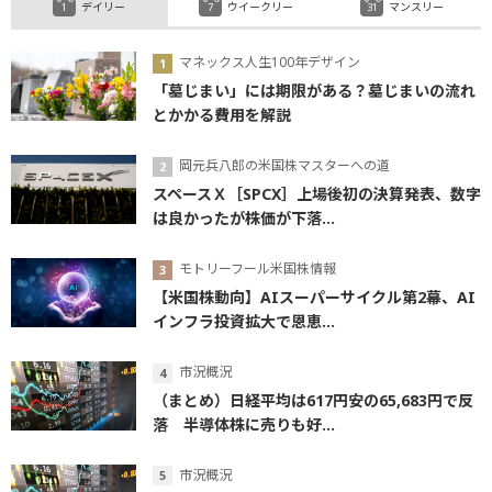
デイリー
ウイークリー
マンスリー
マネックス人生100年デザイン
「墓じまい」には期限がある？墓じまいの流れ
とかかる費用を解説
岡元兵八郎の米国株マスターへの道
スペースＸ［SPCX］上場後初の決算発表、数字
は良かったが株価が下落...
モトリーフール米国株情報
【米国株動向】AIスーパーサイクル第2幕、AI
インフラ投資拡大で恩恵...
市況概況
（まとめ）日経平均は617円安の65,683円で反
落 半導体株に売りも好...
市況概況