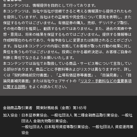
本コンテンツは、情報提供を目的として行っております。
本コンテンツは、当社や当社が信頼できると考える情報源から提供されたもの
を提供していますが、当社はその正確性や完全性について意見を表明し、また
保証するものではございません。有価証券の購入、売却、デリバティブ取引、
その他の取引を推奨し、勧誘するものではありません。また、過去の実績や予
想・意見は、将来の結果を保証するものではございません。提供する情報等は
作成時現在のものであり、今後予告なしに変更または削除されることがござい
ます。当社は本コンテンツの内容に依拠してお客様が取った行動の結果に対し
責任を負うものではございません。投資にかかる最終決定は、お客様ご自身の
判断と責任でなさるようお願いいたします。
本コンテンツでは当社でお取扱している商品・サービス等について言及してい
る部分があります。商品ごとに手数料等およびリスクは異なりますので、詳し
くは「契約締結前交付書面」、「上場有価証券等書面」、「目論見書」、「目
論見書補完書面」または当社ウェブサイトの「
リスク・手数料などの重要事項
に関する説明
」をよくお読みください。
金融商品取引業者 関東財務局長（金商）第165号
日本証券業協会、一般社団法人 第二種金融商品取引業協会、一般社
団法人 金融先物取引業協会、
一般社団法人 日本暗号資産等取引業協会、一般社団法人 資産運用業
協会