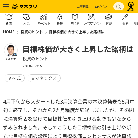
口座開設
ログイン
新着
人気
マーケット
特集
初心者
ライフデザイン
連載
著者
商
HOME
投資のヒント
目標株価が大きく上昇した銘柄は
目標株価が大きく上昇した銘柄は
投資のヒント
金山 敏之
2018/07/19
株式
マネックス
4月下旬からスタートした3月決算企業の本決算発表も5月中
旬に終了し、それから2カ月程度が経過しましたが、その間
に決算発表を受けて目標株価を引き上げる動きも少なから
ずみられました。そしてこうした目標株価の引き上げや新
たな目標株価の設定により目標株価コンセンサスが決算発