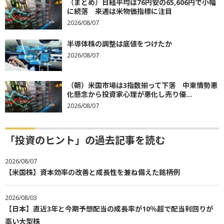
（まとめ）日経平均は76円安の65,606円で小幅
に続落 来週は米物価指標に注目
2026/08/07
半導体株の調整は底値をつけたか
2026/08/07
（朝）米国市場は3指数揃って下落 中東情勢悪
化懸念から投資家心理が悪化し売り優...
2026/08/07
「投資のヒント」の過去記事を読む
2026/08/07
【米国株】資本効率の改善と成長性を兼ね備えた銘柄例
2026/08/03
【日本】直近3年と今期予想配当の成長率が10％超で配当利回りが
高い大型株