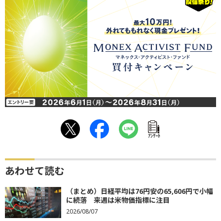
ｱﾝｹｰﾄ
あわせて読む
（まとめ）日経平均は76円安の65,606円で小幅
に続落 来週は米物価指標に注目
2026/08/07