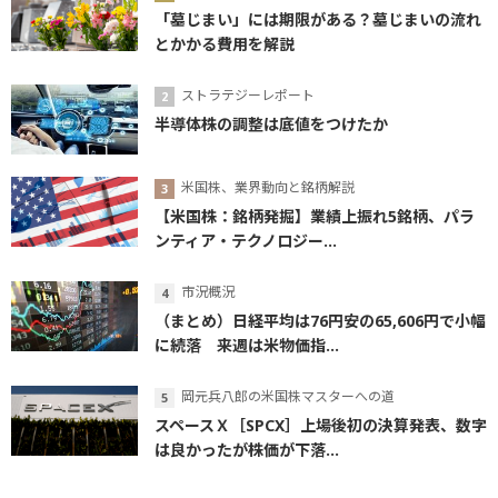
「墓じまい」には期限がある？墓じまいの流れ
とかかる費用を解説
ストラテジーレポート
半導体株の調整は底値をつけたか
米国株、業界動向と銘柄解説
【米国株：銘柄発掘】業績上振れ5銘柄、パラ
ンティア・テクノロジー...
市況概況
（まとめ）日経平均は76円安の65,606円で小幅
に続落 来週は米物価指...
岡元兵八郎の米国株マスターへの道
スペースＸ［SPCX］上場後初の決算発表、数字
は良かったが株価が下落...