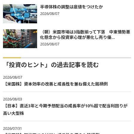
半導体株の調整は底値をつけたか
2026/08/07
（朝）米国市場は3指数揃って下落 中東情勢悪
化懸念から投資家心理が悪化し売り優...
2026/08/07
「投資のヒント」の過去記事を読む
2026/08/07
【米国株】資本効率の改善と成長性を兼ね備えた銘柄例
2026/08/03
【日本】直近3年と今期予想配当の成長率が10％超で配当利回りが
高い大型株
2026/07/31