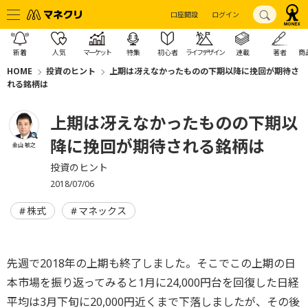
口座開設
ログイン
新着
人気
マーケット
特集
初心者
ライフデザイン
連載
著者
商
HOME
投資のヒント
上期は冴えなかったものの下期以降に挽回が期待さ
れる銘柄は
上期は冴えなかったものの下期以
降に挽回が期待される銘柄は
金山 敏之
投資のヒント
2018/07/06
株式
マネックス
先週で2018年の上期も終了しました。そこでこの上期の日
本市場を振り返ってみると1月に24,000円台を回復した日経
平均は3月下旬に20,000円近くまで下落しましたが、その後