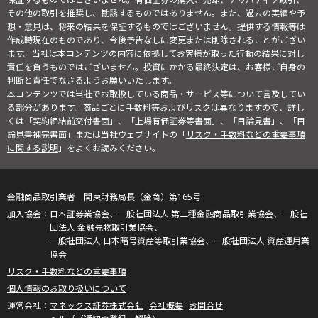
その他の取引を推奨し、勧誘するものではありません。また、過去の実績や予
想・意見は、将来の結果を保証するものではございません。提供する情報等は
作成時現在のものであり、今後予告なしに変更または削除されることがござい
ます。当社は本コンテンツの内容に依拠してお客様が取った行動の結果に対し
責任を負うものではございません。投資にかかる最終決定は、お客様ご自身の
判断と責任でなさるようお願いいたします。
本コンテンツでは当社でお取扱している商品・サービス等について言及してい
る部分があります。商品ごとに手数料等およびリスクは異なりますので、詳し
くは「契約締結前交付書面」、「上場有価証券等書面」、「目論見書」、「目
論見書補完書面」または当社ウェブサイトの「
リスク・手数料などの重要事項
に関する説明
」をよくお読みください。
金融商品取引業者 関東財務局長（金商）第165号
日本証券業協会、一般社団法人 第二種金融商品取引業協会、一般社
団法人 金融先物取引業協会、
一般社団法人 日本暗号資産等取引業協会、一般社団法人 資産運用業
協会
リスク・手数料などの重要事項
個人情報のお取り扱いについて
マネックス証券株式会社
会社概要
お問合せ