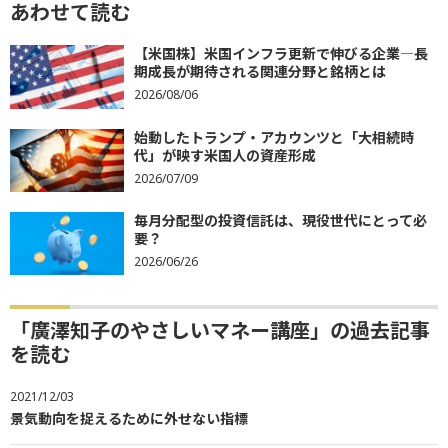
あわせて読む
【米国株】米国インフラ更新で伸びる企業―長
期成長が期待される関連分野と銘柄とは
2026/08/06
始動したトランプ・アカウンツと「大相続時
代」が映す米国人の資産形成
2026/07/09
毎月分配型の投資信託は、現役世代にとって必
要？
2026/06/26
「廣澤知子のやさしいマネー講座」の過去記事
を読む
2021/12/03
景気動向を捉えるために外せない指標