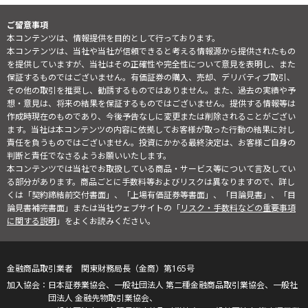
ご留意事項
本コンテンツは、情報提供を目的として行っております。
本コンテンツは、当社や当社が信頼できると考える情報源から提供されたもの
を提供していますが、当社はその正確性や完全性について意見を表明し、また
保証するものではございません。有価証券の購入、売却、デリバティブ取引、
その他の取引を推奨し、勧誘するものではありません。また、過去の実績や予
想・意見は、将来の結果を保証するものではございません。提供する情報等は
作成時現在のものであり、今後予告なしに変更または削除されることがござい
ます。当社は本コンテンツの内容に依拠してお客様が取った行動の結果に対し
責任を負うものではございません。投資にかかる最終決定は、お客様ご自身の
判断と責任でなさるようお願いいたします。
本コンテンツでは当社でお取扱している商品・サービス等について言及してい
る部分があります。商品ごとに手数料等およびリスクは異なりますので、詳し
くは「契約締結前交付書面」、「上場有価証券等書面」、「目論見書」、「目
論見書補完書面」または当社ウェブサイトの「
リスク・手数料などの重要事項
に関する説明
」をよくお読みください。
金融商品取引業者 関東財務局長（金商）第165号
日本証券業協会、一般社団法人 第二種金融商品取引業協会、一般社
団法人 金融先物取引業協会、