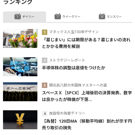
ランキング
デイリー
ウイークリー
マンスリー
マネックス人生100年デザイン
「墓じまい」には期限がある？墓じまいの流れ
とかかる費用を解説
ストラテジーレポート
半導体株の調整は底値をつけたか
岡元兵八郎の米国株マスターへの道
スペースＸ［SPCX］上場後初の決算発表、数字
は良かったが株価が下落...
吉田恒の為替デイリー
【為替】120日MA（移動平均線）割れが示す円
売り取引の損失