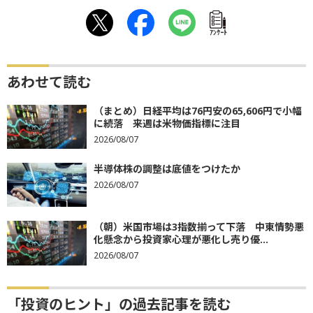
ｱﾝｹｰﾄ
あわせて読む
（まとめ）日経平均は76円安の65,606円で小幅
に続落 来週は米物価指標に注目
2026/08/07
半導体株の調整は底値をつけたか
2026/08/07
（朝）米国市場は3指数揃って下落 中東情勢悪
化懸念から投資家心理が悪化し売り優...
2026/08/07
「投資のヒント」の過去記事を読む