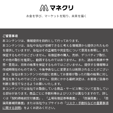
お金を学び、マーケットを知り、未来を描く
ご留意事項
本コンテンツは、情報提供を目的として行っております。
本コンテンツは、当社や当社が信頼できると考える情報源から提供されたもの
を提供していますが、当社はその正確性や完全性について意見を表明し、また
保証するものではございません。有価証券の購入、売却、デリバティブ取引、
その他の取引を推奨し、勧誘するものではありません。また、過去の実績や予
想・意見は、将来の結果を保証するものではございません。提供する情報等は
作成時現在のものであり、今後予告なしに変更または削除されることがござい
ます。当社は本コンテンツの内容に依拠してお客様が取った行動の結果に対し
責任を負うものではございません。投資にかかる最終決定は、お客様ご自身の
判断と責任でなさるようお願いいたします。
本コンテンツでは当社でお取扱している商品・サービス等について言及してい
る部分があります。商品ごとに手数料等およびリスクは異なりますので、詳し
くは「契約締結前交付書面」、「上場有価証券等書面」、「目論見書」、「目
論見書補完書面」または当社ウェブサイトの「
リスク・手数料などの重要事項
に関する説明
」をよくお読みください。