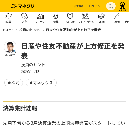
口座開設
ログイン
新着
人気
マーケット
特集
初心者
ライフデザイン
連載
著者
商
HOME
投資のヒント
日産や住友不動産が上方修正を発表
日産や住友不動産が上方修正を発
表
金山 敏之
投資のヒント
2020/11/13
株式
マネックス
決算集計速報
先月下旬から3月決算企業の上期決算発表がスタートしてい