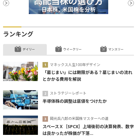
ランキング
デイリー
ウイークリー
マンスリー
マネックス人生100年デザイン
「墓じまい」には期限がある？墓じまいの流れ
とかかる費用を解説
ストラテジーレポート
半導体株の調整は底値をつけたか
岡元兵八郎の米国株マスターへの道
スペースＸ［SPCX］上場後初の決算発表、数字
は良かったが株価が下落...