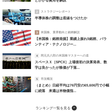
とかかる費用を解説
ストラテジーレポート
半導体株の調整は底値をつけたか
米国株、業界動向と銘柄解説
【米国株：銘柄発掘】業績上振れ5銘柄、パラ
ンティア・テクノロジー...
岡元兵八郎の米国株マスターへの道
スペースＸ［SPCX］上場後初の決算発表、数
字は良かったが株価が下落...
市況概況
（まとめ）日経平均は76円安の65,606円で小幅
に続落 来週は米物価指...
ランキング一覧を見る