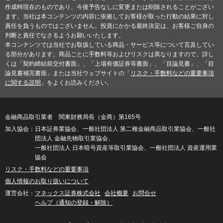
作成時現在のものであり、今後予告なしに変更または削除されることがござい
ます。当社は本コンテンツの内容に依拠してお客様が取った行動の結果に対し
責任を負うものではございません。投資にかかる最終決定は、お客様ご自身の
判断と責任でなさるようお願いいたします。
本コンテンツでは当社でお取扱している商品・サービス等について言及してい
る部分があります。商品ごとに手数料等およびリスクは異なりますので、詳し
くは「契約締結前交付書面」、「上場有価証券等書面」、「目論見書」、「目
論見書補完書面」または当社ウェブサイトの「
リスク・手数料などの重要事項
に関する説明
」をよくお読みください。
金融商品取引業者 関東財務局長（金商）第165号
日本証券業協会、一般社団法人 第二種金融商品取引業協会、一般社
団法人 金融先物取引業協会、
一般社団法人 日本暗号資産等取引業協会、一般社団法人 資産運用業
協会
リスク・手数料などの重要事項
個人情報のお取り扱いについて
マネックス証券株式会社
会社概要
お問合せ
ヘルプ（通知の登録・解除）