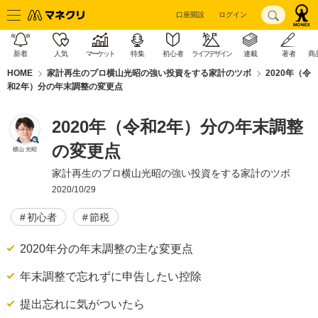
口座開設
ログイン
新着
人気
マーケット
特集
初心者
ライフデザイン
連載
著者
商
HOME
家計再生のプロ横山光昭の強い投資をする家計のツボ
2020年（令
和2年）分の年末調整の変更点
2020年（令和2年）分の年末調整
の変更点
横山 光昭
家計再生のプロ横山光昭の強い投資をする家計のツボ
2020/10/29
初心者
節税
2020年分の年末調整の主な変更点
年末調整で忘れずに申告したい控除
提出忘れに気がついたら