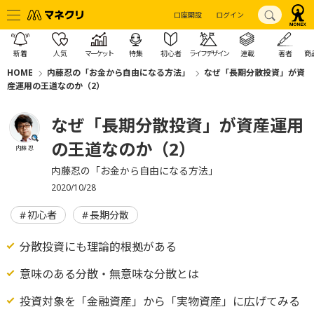
口座開設
ログイン
新着
人気
マーケット
特集
初心者
ライフデザイン
連載
著者
商
HOME
内藤忍の「お金から自由になる方法」
なぜ「長期分散投資」が資
産運用の王道なのか（2）
なぜ「長期分散投資」が資産運用
の王道なのか（2）
内藤 忍
内藤忍の「お金から自由になる方法」
2020/10/28
初心者
長期分散
分散投資にも理論的根拠がある
意味のある分散・無意味な分散とは
投資対象を「金融資産」から「実物資産」に広げてみる