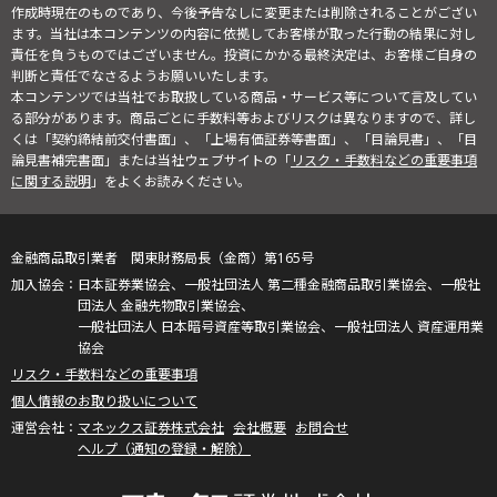
作成時現在のものであり、今後予告なしに変更または削除されることがござい
ます。当社は本コンテンツの内容に依拠してお客様が取った行動の結果に対し
責任を負うものではございません。投資にかかる最終決定は、お客様ご自身の
判断と責任でなさるようお願いいたします。
本コンテンツでは当社でお取扱している商品・サービス等について言及してい
る部分があります。商品ごとに手数料等およびリスクは異なりますので、詳し
くは「契約締結前交付書面」、「上場有価証券等書面」、「目論見書」、「目
論見書補完書面」または当社ウェブサイトの「
リスク・手数料などの重要事項
に関する説明
」をよくお読みください。
金融商品取引業者 関東財務局長（金商）第165号
日本証券業協会、一般社団法人 第二種金融商品取引業協会、一般社
団法人 金融先物取引業協会、
一般社団法人 日本暗号資産等取引業協会、一般社団法人 資産運用業
協会
リスク・手数料などの重要事項
個人情報のお取り扱いについて
マネックス証券株式会社
会社概要
お問合せ
ヘルプ（通知の登録・解除）