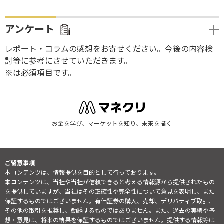
アンケート
レポート・コラムの感想をお寄せください。今後の内容検
討等に参考にさせていただきます。
※は必須項目です。
お金を学び、マーケットを知り、未来を描く
ご留意事項
本コンテンツは、情報提供を目的として行っております。
本コンテンツは、当社や当社が信頼できると考える情報源から提供されたもの
を提供していますが、当社はその正確性や完全性について意見を表明し、また
保証するものではございません。有価証券の購入、売却、デリバティブ取引、
その他の取引を推奨し、勧誘するものではありません。また、過去の実績や予
想・意見は、将来の結果を保証するものではございません。提供する情報等は