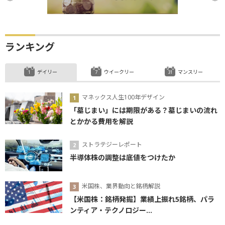
ランキング
デイリー
ウイークリー
マンスリー
マネックス人生100年デザイン
「墓じまい」には期限がある？墓じまいの流れ
とかかる費用を解説
ストラテジーレポート
半導体株の調整は底値をつけたか
米国株、業界動向と銘柄解説
【米国株：銘柄発掘】業績上振れ5銘柄、パラ
ンティア・テクノロジー...