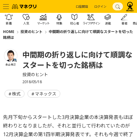
口座開設
ログイン
新着
人気
マーケット
特集
初心者
ライフデザイン
連載
著者
商
HOME
投資のヒント
中間期の折り返しに向けて順調なスタートを切った
銘柄は
中間期の折り返しに向けて順調な
スタートを切った銘柄は
金山 敏之
投資のヒント
2018/05/18
株式
マネックス
先月下旬からスタートした3月決算企業の本決算発表もほぼ
終わりとなりましたが、それと並行して行われていたのが
12月決算企業の第1四半期決算発表です。それも今週で終了