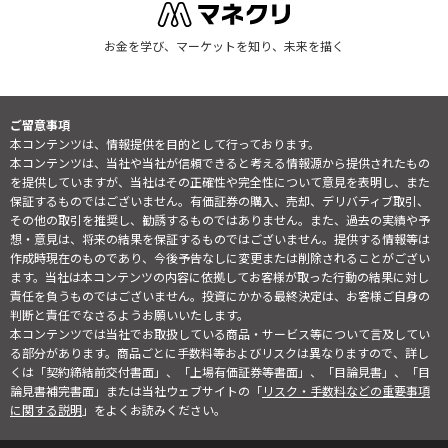
お金を学び、マーケットを知り、未来を描く
ご留意事項
本コンテンツは、情報提供を目的として行っております。
本コンテンツは、当社や当社が信頼できると考える情報源から提供されたもの
を提供していますが、当社はその正確性や完全性について意見を表明し、また
保証するものではございません。有価証券の購入、売却、デリバティブ取引、
その他の取引を推奨し、勧誘するものではありません。また、過去の実績や予
想・意見は、将来の結果を保証するものではございません。提供する情報等は
作成時現在のものであり、今後予告なしに変更または削除されることがござい
ます。当社は本コンテンツの内容に依拠してお客様が取った行動の結果に対し
責任を負うものではございません。投資にかかる最終決定は、お客様ご自身の
判断と責任でなさるようお願いいたします。
本コンテンツでは当社でお取扱している商品・サービス等について言及してい
る部分があります。商品ごとに手数料等およびリスクは異なりますので、詳し
くは「契約締結前交付書面」、「上場有価証券等書面」、「目論見書」、「目
論見書補完書面」または当社ウェブサイトの「
リスク・手数料などの重要事項
に関する説明
」をよくお読みください。