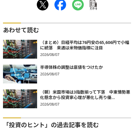
ｱﾝｹｰﾄ
あわせて読む
（まとめ）日経平均は76円安の65,606円で小幅
に続落 来週は米物価指標に注目
2026/08/07
半導体株の調整は底値をつけたか
2026/08/07
（朝）米国市場は3指数揃って下落 中東情勢悪
化懸念から投資家心理が悪化し売り優...
2026/08/07
「投資のヒント」の過去記事を読む