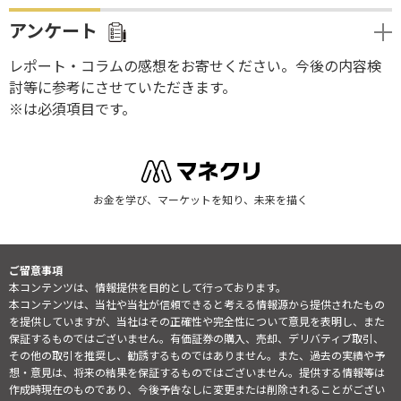
アンケート
レポート・コラムの感想をお寄せください。今後の内容検
討等に参考にさせていただきます。
※は必須項目です。
お金を学び、マーケットを知り、未来を描く
ご留意事項
本コンテンツは、情報提供を目的として行っております。
本コンテンツは、当社や当社が信頼できると考える情報源から提供されたもの
を提供していますが、当社はその正確性や完全性について意見を表明し、また
保証するものではございません。有価証券の購入、売却、デリバティブ取引、
その他の取引を推奨し、勧誘するものではありません。また、過去の実績や予
想・意見は、将来の結果を保証するものではございません。提供する情報等は
作成時現在のものであり、今後予告なしに変更または削除されることがござい