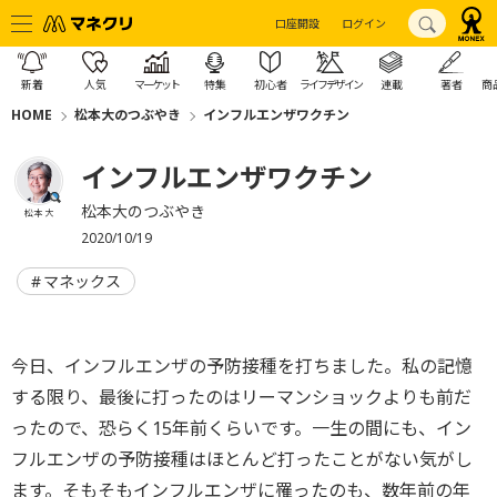
口座開設
ログイン
新着
人気
マーケット
特集
初心者
ライフデザイン
連載
著者
商
HOME
松本大のつぶやき
インフルエンザワクチン
インフルエンザワクチン
松本大のつぶやき
松本 大
2020/10/19
マネックス
今日、インフルエンザの予防接種を打ちました。私の記憶
する限り、最後に打ったのはリーマンショックよりも前だ
ったので、恐らく15年前くらいです。一生の間にも、イン
フルエンザの予防接種はほとんど打ったことがない気がし
ます。そもそもインフルエンザに罹ったのも、数年前の年