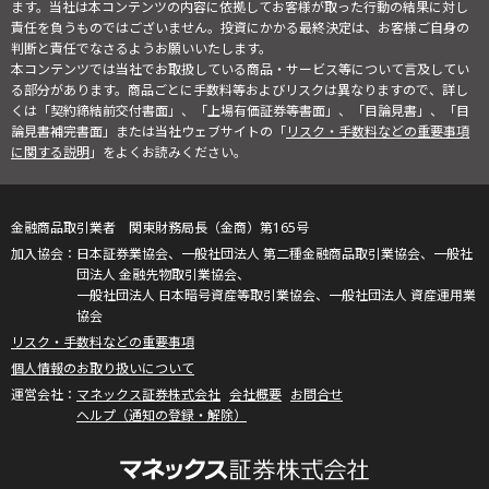
ます。当社は本コンテンツの内容に依拠してお客様が取った行動の結果に対し
責任を負うものではございません。投資にかかる最終決定は、お客様ご自身の
判断と責任でなさるようお願いいたします。
本コンテンツでは当社でお取扱している商品・サービス等について言及してい
る部分があります。商品ごとに手数料等およびリスクは異なりますので、詳し
くは「契約締結前交付書面」、「上場有価証券等書面」、「目論見書」、「目
論見書補完書面」または当社ウェブサイトの「
リスク・手数料などの重要事項
に関する説明
」をよくお読みください。
金融商品取引業者 関東財務局長（金商）第165号
日本証券業協会、一般社団法人 第二種金融商品取引業協会、一般社
団法人 金融先物取引業協会、
一般社団法人 日本暗号資産等取引業協会、一般社団法人 資産運用業
協会
リスク・手数料などの重要事項
個人情報のお取り扱いについて
マネックス証券株式会社
会社概要
お問合せ
ヘルプ（通知の登録・解除）