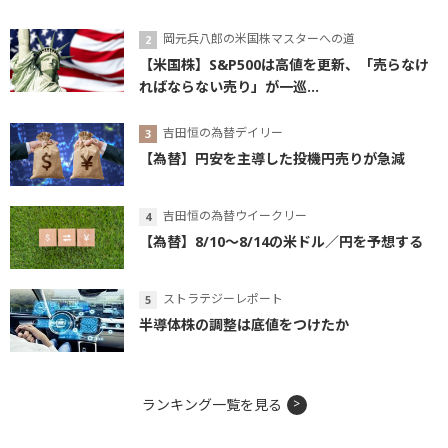
岡元兵八郎の米国株マスターへの道
【米国株】S&P500は高値を更新、「売らなけ
ればならない売り」が一巡...
吉田恒の為替デイリー
【為替】円安を主導した投機円売りが急減
吉田恒の為替ウイークリー
【為替】8/10～8/14の米ドル／円を予想する
ストラテジーレポート
半導体株の調整は底値をつけたか
ランキング一覧を見る