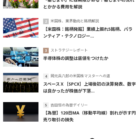
とかかる費用を解説
米国株、業界動向と銘柄解説
【米国株：銘柄発掘】業績上振れ5銘柄、パラ
ンティア・テクノロジー...
ストラテジーレポート
半導体株の調整は底値をつけたか
岡元兵八郎の米国株マスターへの道
スペースＸ［SPCX］上場後初の決算発表、数字
は良かったが株価が下落...
吉田恒の為替デイリー
【為替】120日MA（移動平均線）割れが示す円
売り取引の損失