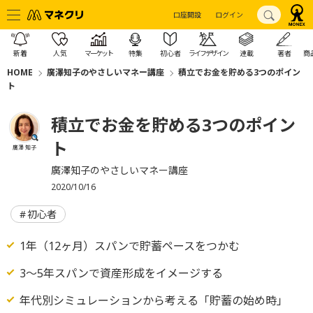
口座開設
ログイン
新着
人気
マーケット
特集
初心者
ライフデザイン
連載
著者
商
HOME
廣澤知子のやさしいマネー講座
積立でお金を貯める3つのポイン
ト
積立でお金を貯める3つのポイン
ト
廣澤 知子
廣澤知子のやさしいマネー講座
2020/10/16
初心者
1年（12ヶ月）スパンで貯蓄ペースをつかむ
3～5年スパンで資産形成をイメージする
年代別シミュレーションから考える「貯蓄の始め時」