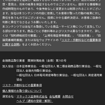
想・意見は、将来の結果を保証するものではございません。提供する情報等は
作成時現在のものであり、今後予告なしに変更または削除されることがござい
ます。当社は本コンテンツの内容に依拠してお客様が取った行動の結果に対し
責任を負うものではございません。投資にかかる最終決定は、お客様ご自身の
判断と責任でなさるようお願いいたします。
本コンテンツでは当社でお取扱している商品・サービス等について言及してい
る部分があります。商品ごとに手数料等およびリスクは異なりますので、詳し
くは「契約締結前交付書面」、「上場有価証券等書面」、「目論見書」、「目
論見書補完書面」または当社ウェブサイトの「
リスク・手数料などの重要事項
に関する説明
」をよくお読みください。
金融商品取引業者 関東財務局長（金商）第165号
日本証券業協会、一般社団法人 第二種金融商品取引業協会、一般社
団法人 金融先物取引業協会、
一般社団法人 日本暗号資産等取引業協会、一般社団法人 資産運用業
協会
リスク・手数料などの重要事項
個人情報のお取り扱いについて
マネックス証券株式会社
会社概要
お問合せ
ヘルプ（通知の登録・解除）