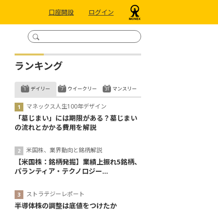
口座開設
ログイン
ランキング
デイリー
ウイークリー
マンスリー
マネックス人生100年デザイン
「墓じまい」には期限がある？墓じまい
の流れとかかる費用を解説
米国株、業界動向と銘柄解説
【米国株：銘柄発掘】業績上振れ5銘柄、
パランティア・テクノロジー...
ストラテジーレポート
半導体株の調整は底値をつけたか