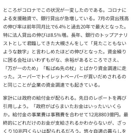
ところがコロナでこの状況が一変したのである。コロナに
よる支援融資で、銀行貸出が急増している。7月の貸出残高
の伸び率は前年同月比で6.4％と過去20年で最大となった。
特に法人貸出の伸びは8.5％増。長年、銀行のトップアナリ
ストとして君臨してきた大槻さんをして「見たこともない
ような数字」と言わしめたほどの伸びとなった。資金繰り
に困る会社はいわずもがな、余裕があるところでさえ、
「万が一のため」「転ばぬ先の杖」とばかり資金調達に走
った。スーパーでトイレットペーパーが買いだめされるの
と同じことが企業の資金調達でも起きている。
家計には政府の給付金が配られる。先日のレポートを再び
引用しよう。「政府がばらまいたお金はいったいいくら
か。給付金の事業費は事務費を合わせて12兆8803億円。最
終的にどれだけのお金が支給されるかわからないが、ざっ
くり10兆円くらいは配られるだろう。悠々自適の暮らしを