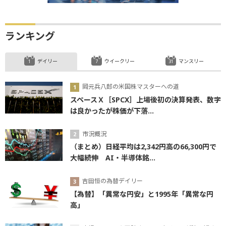
ランキング
デイリー
ウイークリー
マンスリー
岡元兵八郎の米国株マスターへの道
スペースＸ［SPCX］上場後初の決算発表、数字
は良かったが株価が下落...
市況概況
（まとめ）日経平均は2,342円高の66,300円で
大幅続伸 AI・半導体銘...
吉田恒の為替デイリー
【為替】「異常な円安」と1995年「異常な円
高」