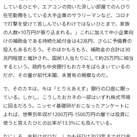
しているひとや、エアコンの効いた涼しい部屋でのんびり
在宅勤務をしている大手企業のサラリーマンなど、コロナ
で打撃を受けて苦しんでいるわけではないひとまで、家族
の人数×10万円が振り込まれる。」これに加えて中小企業向
けの補助金である持続化給付金は4.2兆円、さらに予備費の
投入もあるだろう。そのほかもろもろ、補助金の合計は30
兆円程度と推計され、国民1人当たりにして約25万円に相当
するという。政府も中央銀行もおカネをばらまいているの
だが、その量が前代未聞、未曽有の規模なのだ。
で、そのカネは、今は「とりえあえず」銀行の口座に眠っ
ている。しかし、こうしたおカネの一部はいずれ株式市場
に回るだろう。ニッセイ基礎研がおこなったアンケートに
よれば、世帯別年収が1200万円-1500万円の層では投資に
使うと答えたひとの比率が13.3％にも及んでいる。
なにしろ、金利はゼロだ。しかもFEDは2023年までゼロ金