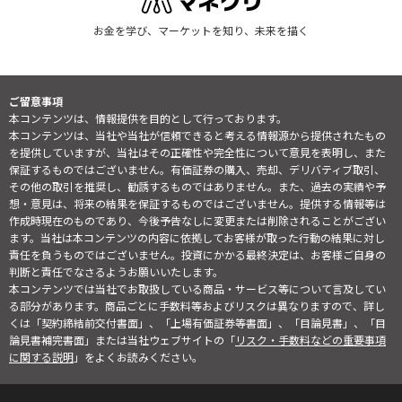
お金を学び、マーケットを知り、未来を描く
ご留意事項
本コンテンツは、情報提供を目的として行っております。
本コンテンツは、当社や当社が信頼できると考える情報源から提供されたもの
を提供していますが、当社はその正確性や完全性について意見を表明し、また
保証するものではございません。有価証券の購入、売却、デリバティブ取引、
その他の取引を推奨し、勧誘するものではありません。また、過去の実績や予
想・意見は、将来の結果を保証するものではございません。提供する情報等は
作成時現在のものであり、今後予告なしに変更または削除されることがござい
ます。当社は本コンテンツの内容に依拠してお客様が取った行動の結果に対し
責任を負うものではございません。投資にかかる最終決定は、お客様ご自身の
判断と責任でなさるようお願いいたします。
本コンテンツでは当社でお取扱している商品・サービス等について言及してい
る部分があります。商品ごとに手数料等およびリスクは異なりますので、詳し
くは「契約締結前交付書面」、「上場有価証券等書面」、「目論見書」、「目
論見書補完書面」または当社ウェブサイトの「
リスク・手数料などの重要事項
に関する説明
」をよくお読みください。