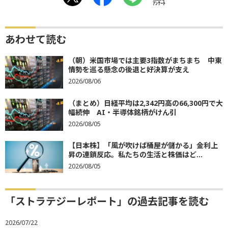
ｱﾝｹｰﾄ
あわせて読む
（朝）米国市場では主要3指数がまちまち 中東
情勢を巡る懸念の後退と好決算が支え
2026/08/06
（まとめ）日経平均は2,342円高の66,300円で大
幅続伸 AI・半導体銘柄がけん引
2026/08/05
【日本株】「風が吹けば桶屋が儲かる」金利上
昇の連鎖反応。私たちの生活と株価はど...
2026/08/05
「ストラテジーレポート」の過去記事を読む
2026/07/22