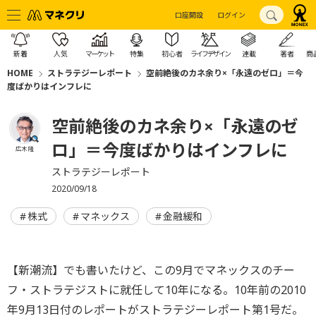
口座開設
ログイン
新着
人気
マーケット
特集
初心者
ライフデザイン
連載
著者
商
HOME
ストラテジーレポート
空前絶後のカネ余り×「永遠のゼロ」＝今
度ばかりはインフレに
空前絶後のカネ余り×「永遠のゼ
ロ」＝今度ばかりはインフレに
広木 隆
ストラテジーレポート
2020/09/18
株式
マネックス
金融緩和
【新潮流】でも書いたけど、この9月でマネックスのチー
フ・ストラテジストに就任して10年になる。10年前の2010
年9月13日付のレポートがストラテジーレポート第1号だ。