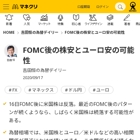
口座開設
ログイン
新着
人気
マーケット
特集
初心者
ライフデザイン
連載
著者
商
HOME
吉田恒の為替デイリー
FOMC後の株安とユーロ安の可能性
FOMC後の株安とユーロ安の可能
性
吉田 恒
吉田恒の為替デイリー
2020/09/17
FX
マネックス
ドル円
ユーロ
16日FOMC後に米国株は反落。最近のFOMC後のパター
ンが続くようなら、しばらく米国株は続落する可能性が
ある。
為替相場では、米国株とユーロ／米ドルなどの高い相関