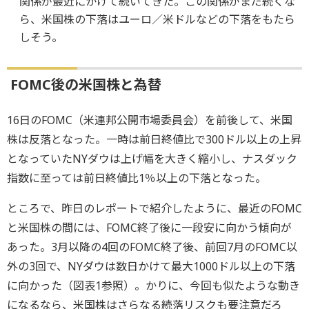
関係が最近にかけて続いてきた。この関係がまだ続くな
ら、米国株の下落はユーロ／米ドルなどの下落をもたら
しそう。
FOMC後の米国株と為替
16日のFOMC（米連邦公開市場委員会）を前後して、米国
株は反落となった。一時は前日終値比で300ドル以上の上昇
となっていたNYダウは上げ幅を大きく縮小し、ナスダック
指数に至っては前日終値比1％以上の下落となった。
ところで、昨日のレポートで紹介したように、最近のFOMC
と米国株の間には、FOMC終了後に一段安に向かう傾向が
あった。3月以降の4回のFOMC終了後、前回7月のFOMC以
外の3回で、NYダウは数日かけて最大1000ドル以上の下落
に向かった（図表1参照）。かりに、今回も似たような動き
になるなら、米国株はさらなる続落リスクも要注意だろ