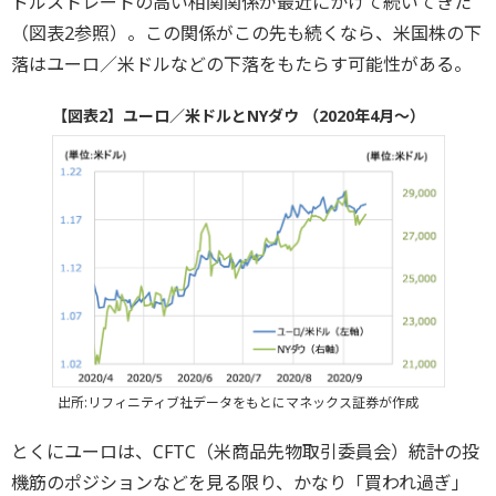
ドルストレートの高い相関関係が最近にかけて続いてきた
（図表2参照）。この関係がこの先も続くなら、米国株の下
落はユーロ／米ドルなどの下落をもたらす可能性がある。
【図表2】ユーロ／米ドルとNYダウ （2020年4月～）
出所:リフィニティブ社データをもとにマネックス証券が作成
とくにユーロは、CFTC（米商品先物取引委員会）統計の投
機筋のポジションなどを見る限り、かなり「買われ過ぎ」