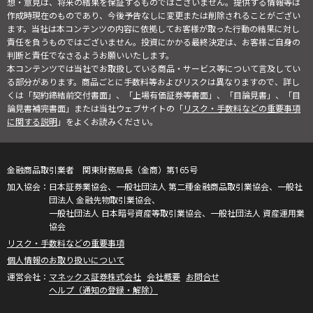
想・意見は、将来の結果を保証するものではございません。提供する情報等は
作成時現在のものであり、今後予告なしに変更または削除されることがござい
ます。当社は本コンテンツの内容に依拠してお客様が取った行動の結果に対し
責任を負うものではございません。投資にかかる最終決定は、お客様ご自身の
判断と責任でなさるようお願いいたします。
本コンテンツでは当社でお取扱している商品・サービス等について言及してい
る部分があります。商品ごとに手数料等およびリスクは異なりますので、詳し
くは「契約締結前交付書面」、「上場有価証券等書面」、「目論見書」、「目
論見書補完書面」または当社ウェブサイトの「
リスク・手数料などの重要事項
に関する説明
」をよくお読みください。
金融商品取引業者 関東財務局長（金商）第165号
日本証券業協会、一般社団法人 第二種金融商品取引業協会、一般社
団法人 金融先物取引業協会、
一般社団法人 日本暗号資産等取引業協会、一般社団法人 資産運用業
協会
リスク・手数料などの重要事項
個人情報のお取り扱いについて
マネックス証券株式会社
会社概要
お問合せ
ヘルプ（通知の登録・解除）