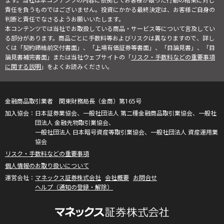
ます。当社は本コンテンツの内容に依拠してお客様が取った行動の結果に対し
責任を負うものではございません。投資にかかる最終決定は、お客様ご自身の
判断と責任でなさるようお願いいたします。
本コンテンツでは当社でお取扱している商品・サービス等について言及してい
る部分があります。商品ごとに手数料等およびリスクは異なりますので、詳し
くは「契約締結前交付書面」、「上場有価証券等書面」、「目論見書」、「目
論見書補完書面」または当社ウェブサイトの「
リスク・手数料などの重要事項
に関する説明
」をよくお読みください。
金融商品取引業者 関東財務局長（金商）第165号
日本証券業協会、一般社団法人 第二種金融商品取引業協会、一般社
団法人 金融先物取引業協会、
一般社団法人 日本暗号資産等取引業協会、一般社団法人 資産運用業
協会
リスク・手数料などの重要事項
個人情報のお取り扱いについて
マネックス証券株式会社
会社概要
お問合せ
ヘルプ（通知の登録・解除）