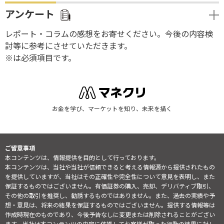
アンケート
レポート・コラムの感想をお寄せください。今後の内容検
討等に参考にさせていただきます。
※は必須項目です。
お金を学び、マーケットを知り、未来を描く
ご留意事項
本コンテンツは、情報提供を目的として行っております。
本コンテンツは、当社や当社が信頼できると考える情報源から提供されたもの
を提供していますが、当社はその正確性や完全性について意見を表明し、また
保証するものではございません。有価証券の購入、売却、デリバティブ取引、
その他の取引を推奨し、勧誘するものではありません。また、過去の実績や予
想・意見は、将来の結果を保証するものではございません。提供する情報等は
作成時現在のものであり、今後予告なしに変更または削除されることがござい