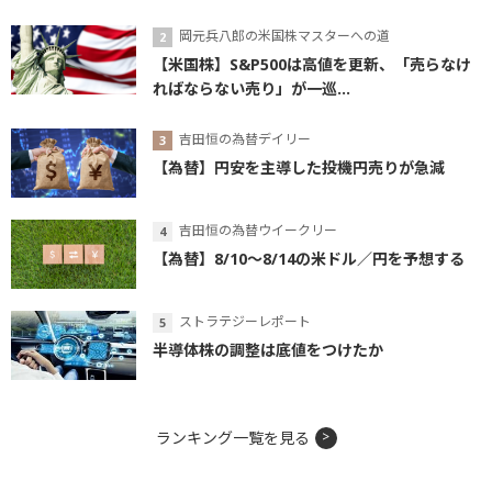
岡元兵八郎の米国株マスターへの道
【米国株】S&P500は高値を更新、「売らなけ
ればならない売り」が一巡...
吉田恒の為替デイリー
【為替】円安を主導した投機円売りが急減
吉田恒の為替ウイークリー
【為替】8/10～8/14の米ドル／円を予想する
ストラテジーレポート
半導体株の調整は底値をつけたか
ランキング一覧を見る