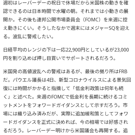
週初はレーバーデーの祝日で休場だから米国株の動きを確
認できるのは日本時間で水曜の朝。それまでは小動きの展
開か。その後も連邦公開市場委員会（FOMC）を来週に控
え動きにくい。そうしたなかで週末にはメジャーSQを迎え
る。波乱に警戒したい。
日経平均のレンジの下は一応22,900円としているが23,000
円を割り込めば押し目買いでサポートされるだろう。
米国発の高値波乱への警戒はあるが、最後の拠り所はFRB
だ。パウエル議長は4日、新型コロナウイルスによる景気回
復には時間がかかると指摘して「低金利政策は何年も続
く」と述べた。来週のFOMCで低金利を長期に続けるコミ
ットメントをフォワードガイダンスとして示すだろう。市
場には織り込み済みだが、実際に追加緩和策としてフォワ
ードガイダンスを正式に決めれば、今の相場では好感され
るだろう。レーバーデー明けから米国議会も再開する。追