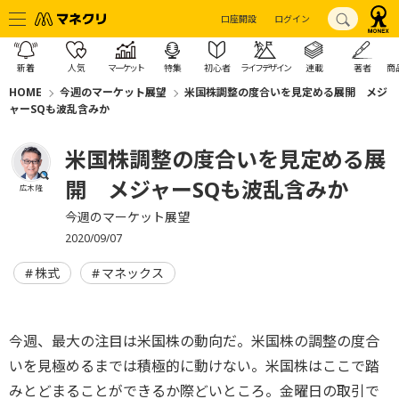
口座開設
ログイン
新着
人気
マーケット
特集
初心者
ライフデザイン
連載
著者
商
HOME
今週のマーケット展望
米国株調整の度合いを見定める展開 メジ
ャーSQも波乱含みか
米国株調整の度合いを見定める展
開 メジャーSQも波乱含みか
広木 隆
今週のマーケット展望
2020/09/07
株式
マネックス
今週、最大の注目は米国株の動向だ。米国株の調整の度合
いを見極めるまでは積極的に動けない。米国株はここで踏
みとどまることができるか際どいところ。金曜日の取引で