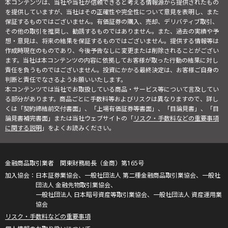
本コンテンツは、当社や当社が信頼できると考える情報源から提供されたもの
を提供していますが、当社はその正確性や完全性について意見を表明し、また
保証するものではございません。有価証券の購入、売却、デリバティブ取引、
その他の取引を推奨し、勧誘するものではありません。また、過去の実績や予
想・意見は、将来の結果を保証するものではございません。提供する情報等は
作成時現在のものであり、今後予告なしに変更または削除されることがござい
ます。当社は本コンテンツの内容に依拠してお客様が取った行動の結果に対し
責任を負うものではございません。投資にかかる最終決定は、お客様ご自身の
判断と責任でなさるようお願いいたします。
本コンテンツでは当社でお取扱している商品・サービス等について言及してい
る部分があります。商品ごとに手数料等およびリスクは異なりますので、詳し
くは「契約締結前交付書面」、「上場有価証券等書面」、「目論見書」、「目
論見書補完書面」または当社ウェブサイトの「
リスク・手数料などの重要事項
に関する説明
」をよくお読みください。
金融商品取引業者 関東財務局長（金商）第165号
日本証券業協会、一般社団法人 第二種金融商品取引業協会、一般社
団法人 金融先物取引業協会、
一般社団法人 日本暗号資産等取引業協会、一般社団法人 資産運用業
協会
リスク・手数料などの重要事項