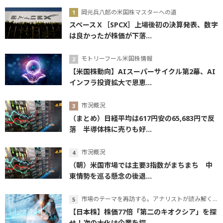
岡元兵八郎の米国株マスターへの道
スペースＸ［SPCX］上場後初の決算発表、数字
は良かったが株価が下落...
モトリーフール米国株情報
【米国株動向】AIスーパーサイクル第2幕、AI
インフラ投資拡大で恩恵...
市況概況
（まとめ）日経平均は617円安の65,683円で反
落 半導体株に売りも好...
市況概況
（朝）米国市場では主要3指数がまちまち 中
東情勢を巡る懸念の後退...
市場のテーマを再訪する。アナリストが読み解くテーマの本質
【日本株】株価77倍「第二のキオクシア」を探
せ！次の大化け企業を探...