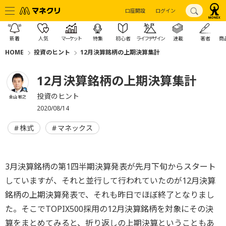
口座開設
ログイン
新着
人気
マーケット
特集
初心者
ライフデザイン
連載
著者
商
HOME
投資のヒント
12月決算銘柄の上期決算集計
12月決算銘柄の上期決算集計
投資のヒント
金山 敏之
2020/08/14
株式
マネックス
3月決算銘柄の第1四半期決算発表が先月下旬からスタート
していますが、それと並行して行われていたのが12月決算
銘柄の上期決算発表で、それも昨日でほぼ終了となりまし
た。そこでTOPIX500採用の12月決算銘柄を対象にその決
算をまとめてみると、折り返しの上期決算ということもあ