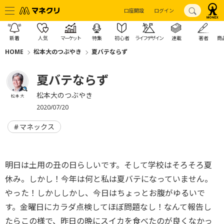
口座開設
ログイン
新着
人気
マーケット
特集
初心者
ライフデザイン
連載
著者
商
HOME
松本大のつぶやき
夏バテならず
夏バテならず
松本大のつぶやき
松本 大
2020/07/20
マネックス
明日は土用の丑の日らしいです。そして学校はそろそろ夏
休み。しかし！今年は何と私は夏バテになっていません。
やった！しかししかし、今日はちょっとお腹がゆるいで
す。金曜日にカラダ点検してほぼ問題なし！なんて報告し
たらこの様で、昨日の晩にスイカを食べたのが良くなかっ