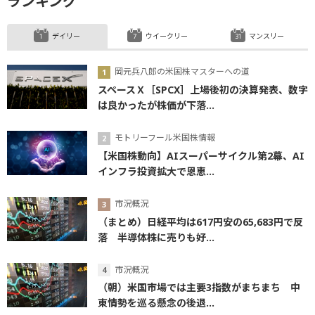
ランキング
デイリー
ウイークリー
マンスリー
岡元兵八郎の米国株マスターへの道
スペースＸ［SPCX］上場後初の決算発表、数字
は良かったが株価が下落...
モトリーフール米国株情報
【米国株動向】AIスーパーサイクル第2幕、AI
インフラ投資拡大で恩恵...
市況概況
（まとめ）日経平均は617円安の65,683円で反
落 半導体株に売りも好...
市況概況
（朝）米国市場では主要3指数がまちまち 中
東情勢を巡る懸念の後退...