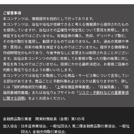
ご留意事項
本コンテンツは、情報提供を目的として行っております。
本コンテンツは、当社や当社が信頼できると考える情報源から提供されたもの
を提供していますが、当社はその正確性や完全性について意見を表明し、また
保証するものではございません。有価証券の購入、売却、デリバティブ取引、
その他の取引を推奨し、勧誘するものではありません。また、過去の実績や予
想・意見は、将来の結果を保証するものではございません。提供する情報等は
作成時現在のものであり、今後予告なしに変更または削除されることがござい
ます。当社は本コンテンツの内容に依拠してお客様が取った行動の結果に対し
責任を負うものではございません。投資にかかる最終決定は、お客様ご自身の
判断と責任でなさるようお願いいたします。
本コンテンツでは当社でお取扱している商品・サービス等について言及してい
る部分があります。商品ごとに手数料等およびリスクは異なりますので、詳し
くは「契約締結前交付書面」、「上場有価証券等書面」、「目論見書」、「目
論見書補完書面」または当社ウェブサイトの「
リスク・手数料などの重要事項
に関する説明
」をよくお読みください。
金融商品取引業者 関東財務局長（金商）第165号
日本証券業協会、一般社団法人 第二種金融商品取引業協会、一般社
団法人 金融先物取引業協会、