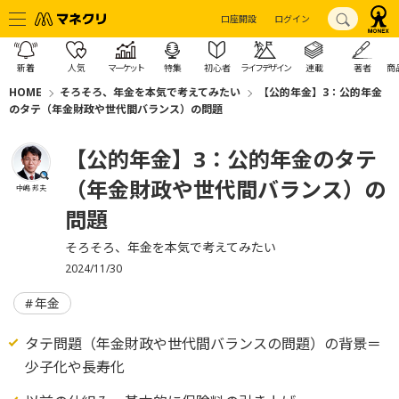
口座開設
ログイン
新着
人気
マーケット
特集
初心者
ライフデザイン
連載
著者
商
HOME
そろそろ、年金を本気で考えてみたい
【公的年金】3：公的年金
のタテ（年金財政や世代間バランス）の問題
【公的年金】3：公的年金のタテ
（年金財政や世代間バランス）の
中嶋 邦夫
問題
そろそろ、年金を本気で考えてみたい
2024/11/30
年金
タテ問題（年金財政や世代間バランスの問題）の背景＝
少子化や長寿化