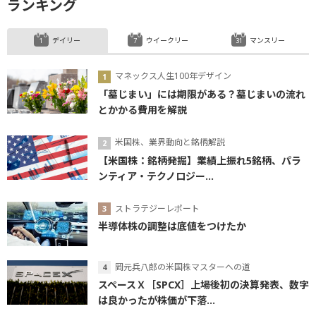
ランキング
デイリー
ウイークリー
マンスリー
マネックス人生100年デザイン
「墓じまい」には期限がある？墓じまいの流れ
とかかる費用を解説
米国株、業界動向と銘柄解説
【米国株：銘柄発掘】業績上振れ5銘柄、パラ
ンティア・テクノロジー...
ストラテジーレポート
半導体株の調整は底値をつけたか
岡元兵八郎の米国株マスターへの道
スペースＸ［SPCX］上場後初の決算発表、数字
は良かったが株価が下落...