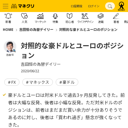
口座開設
ログイン
新着
人気
マーケット
特集
初心者
ライフデザイン
連載
著者
商
HOME
吉田恒の為替デイリー
対照的な豪ドルとユーロのポジション
対照的な豪ドルとユーロのポジシ
ョン
吉田 恒
吉田恒の為替デイリー
2020/06/22
FX
マネックス
豪ドル
豪ドルとユーロは対米ドルで過去3ヶ月反発してきた。前
者は大幅な反発、後者は小幅な反発。ただ対米ドルのポ
ジションは、前者はまだまだ買い余力が十分ありそうで
あるのに対し、後者は「買われ過ぎ」懸念が強くなって
きた。