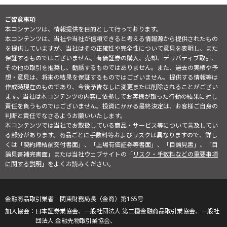
ご留意事項
本コンテンツは、情報提供を目的として行っております。
本コンテンツは、当社や当社が信頼できると考える情報源から提供されたもの
を提供していますが、当社はその正確性や完全性について意見を表明し、また
保証するものではございません。有価証券の購入、売却、デリバティブ取引、
その他の取引を推奨し、勧誘するものではありません。また、過去の実績や予
想・意見は、将来の結果を保証するものではございません。提供する情報等は
作成時現在のものであり、今後予告なしに変更または削除されることがござい
ます。当社は本コンテンツの内容に依拠してお客様が取った行動の結果に対し
責任を負うものではございません。投資にかかる最終決定は、お客様ご自身の
判断と責任でなさるようお願いいたします。
本コンテンツでは当社でお取扱している商品・サービス等について言及してい
る部分があります。商品ごとに手数料等およびリスクは異なりますので、詳し
くは「契約締結前交付書面」、「上場有価証券等書面」、「目論見書」、「目
論見書補完書面」または当社ウェブサイトの「
リスク・手数料などの重要事項
に関する説明
」をよくお読みください。
金融商品取引業者 関東財務局長（金商）第165号
日本証券業協会、一般社団法人 第二種金融商品取引業協会、一般社
団法人 金融先物取引業協会、