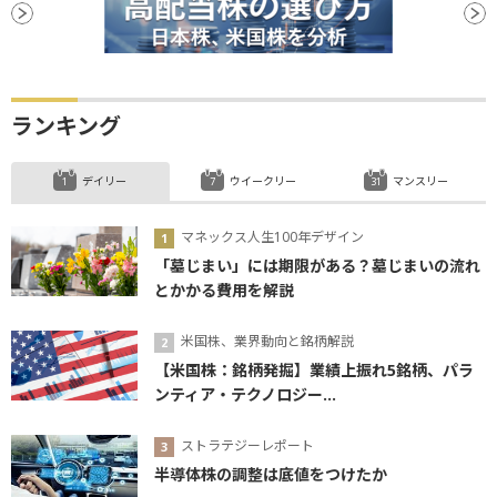
ランキング
デイリー
ウイークリー
マンスリー
マネックス人生100年デザイン
「墓じまい」には期限がある？墓じまいの流れ
とかかる費用を解説
米国株、業界動向と銘柄解説
【米国株：銘柄発掘】業績上振れ5銘柄、パラ
ンティア・テクノロジー...
ストラテジーレポート
半導体株の調整は底値をつけたか