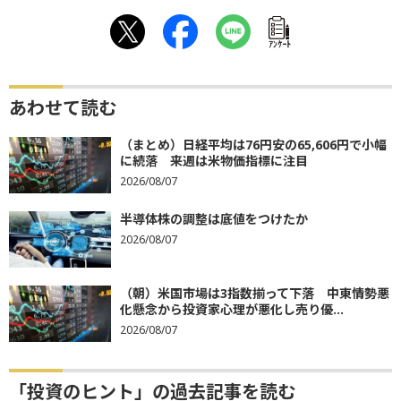
ｱﾝｹｰﾄ
あわせて読む
（まとめ）日経平均は76円安の65,606円で小幅
に続落 来週は米物価指標に注目
2026/08/07
半導体株の調整は底値をつけたか
2026/08/07
（朝）米国市場は3指数揃って下落 中東情勢悪
化懸念から投資家心理が悪化し売り優...
2026/08/07
「投資のヒント」の過去記事を読む