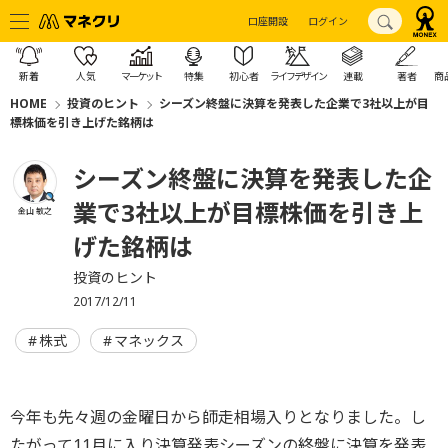
口座開設
ログイン
新着
人気
マーケット
特集
初心者
ライフデザイン
連載
著者
商
HOME
投資のヒント
シーズン終盤に決算を発表した企業で3社以上が目
標株価を引き上げた銘柄は
シーズン終盤に決算を発表した企
業で3社以上が目標株価を引き上
金山 敏之
げた銘柄は
投資のヒント
2017/12/11
株式
マネックス
今年も先々週の金曜日から師走相場入りとなりました。し
たがって11月に入り決算発表シーズンの終盤に決算を発表