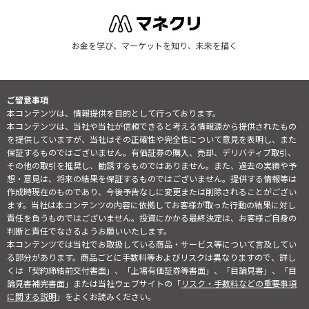
お金を学び、マーケットを知り、未来を描く
ご留意事項
本コンテンツは、情報提供を目的として行っております。
本コンテンツは、当社や当社が信頼できると考える情報源から提供されたもの
を提供していますが、当社はその正確性や完全性について意見を表明し、また
保証するものではございません。有価証券の購入、売却、デリバティブ取引、
その他の取引を推奨し、勧誘するものではありません。また、過去の実績や予
想・意見は、将来の結果を保証するものではございません。提供する情報等は
作成時現在のものであり、今後予告なしに変更または削除されることがござい
ます。当社は本コンテンツの内容に依拠してお客様が取った行動の結果に対し
責任を負うものではございません。投資にかかる最終決定は、お客様ご自身の
判断と責任でなさるようお願いいたします。
本コンテンツでは当社でお取扱している商品・サービス等について言及してい
る部分があります。商品ごとに手数料等およびリスクは異なりますので、詳し
くは「契約締結前交付書面」、「上場有価証券等書面」、「目論見書」、「目
論見書補完書面」または当社ウェブサイトの「
リスク・手数料などの重要事項
に関する説明
」をよくお読みください。