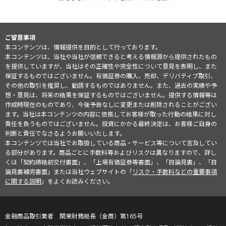
ご留意事項
本コンテンツは、情報提供を目的として行っております。
本コンテンツは、当社や当社が信頼できると考える情報源から提供されたもの
を提供していますが、当社はその正確性や完全性について意見を表明し、また
保証するものではございません。有価証券の購入、売却、デリバティブ取引、
その他の取引を推奨し、勧誘するものではありません。また、過去の実績や予
想・意見は、将来の結果を保証するものではございません。提供する情報等は
作成時現在のものであり、今後予告なしに変更または削除されることがござい
ます。当社は本コンテンツの内容に依拠してお客様が取った行動の結果に対し
責任を負うものではございません。投資にかかる最終決定は、お客様ご自身の
判断と責任でなさるようお願いいたします。
本コンテンツでは当社でお取扱している商品・サービス等について言及してい
る部分があります。商品ごとに手数料等およびリスクは異なりますので、詳し
くは「契約締結前交付書面」、「上場有価証券等書面」、「目論見書」、「目
論見書補完書面」または当社ウェブサイトの「
リスク・手数料などの重要事項
に関する説明
」をよくお読みください。
金融商品取引業者 関東財務局長（金商）第165号