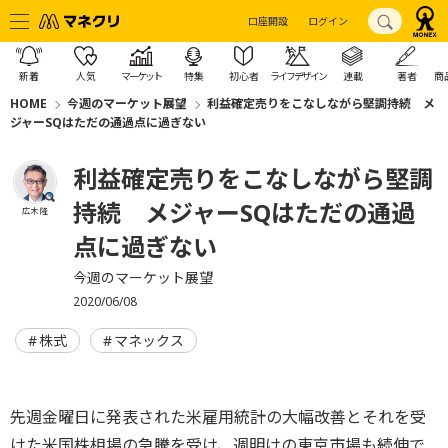
口座開設
ログイン
新着
人気
マーケット
特集
初心者
ライフデザイン
連載
著者
商
HOME
今週のマーケット展望
利益確定売りをこなしながら堅調持続 メ
ジャーSQはただの通過点に過ぎない
利益確定売りをこなしながら堅調
持続 メジャーSQはただの通過
広木 隆
点に過ぎない
今週のマーケット展望
2020/06/08
株式
マネックス
先週金曜日に発表された米雇用統計の大幅改善とそれを受
けた米国株相場の急騰を受け、週明けの東京市場も続伸で