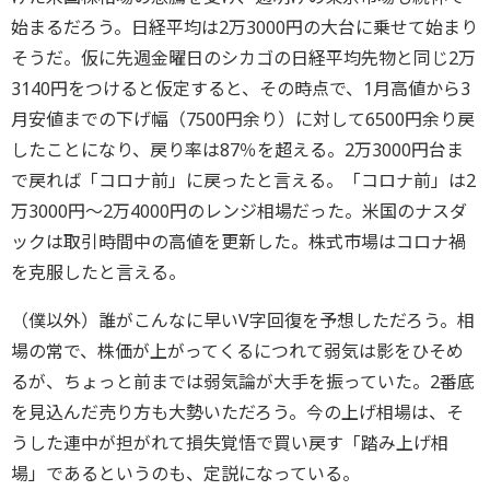
始まるだろう。日経平均は2万3000円の大台に乗せて始まり
そうだ。仮に先週金曜日のシカゴの日経平均先物と同じ2万
3140円をつけると仮定すると、その時点で、1月高値から3
月安値までの下げ幅（7500円余り）に対して6500円余り戻
したことになり、戻り率は87％を超える。2万3000円台ま
で戻れば「コロナ前」に戻ったと言える。「コロナ前」は2
万3000円～2万4000円のレンジ相場だった。米国のナスダ
ックは取引時間中の高値を更新した。株式市場はコロナ禍
を克服したと言える。
（僕以外）誰がこんなに早いV字回復を予想しただろう。相
場の常で、株価が上がってくるにつれて弱気は影をひそめ
るが、ちょっと前までは弱気論が大手を振っていた。2番底
を見込んだ売り方も大勢いただろう。今の上げ相場は、そ
うした連中が担がれて損失覚悟で買い戻す「踏み上げ相
場」であるというのも、定説になっている。