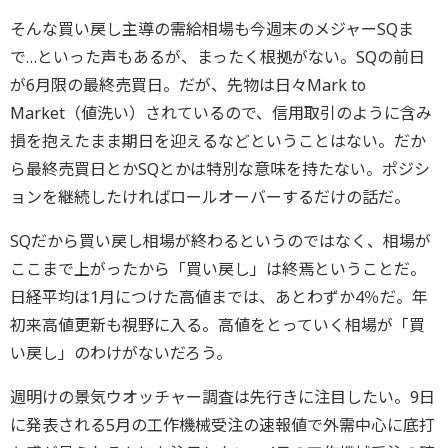
そんな買い戻し主導の需給相場も今週末のメジャーSQま
で…といった声もあるが、まったく根拠がない。SQの前日
が6月限の最終売買日。だが、先物は日々Mark to
Market（値洗い）されているので、信用取引のように含み
損を抱えたまま期日を迎えるなどということはない。だか
ら最終売買日とかSQとかは特別な意味を持たない。ポジシ
ョンを継続したければロールオーバーするだけの話だ。
SQだから買い戻し相場が終わるというのではなく、相場が
ここまで上がったから「買い戻し」は終焉ということだ。
日経平均は1月につけた高値までは、あとわずか4％だ。年
初来高値更新も視野に入る。高値をとっていく相場が「買
い戻し」のわけがないだろう。
週明けの景気ウオッチャー調査は先行きに注目したい。9日
に発表される5月の工作機械受注の速報値で外需中心に底打