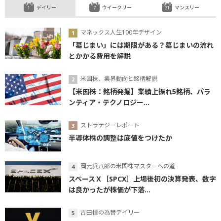
デイリー
ウイークリー
マンスリー
マネックス人生100年デザイン
「墓じまい」には期限がある？墓じまいの流れ
とかかる費用を解説
米国株、業界動向と銘柄解説
【米国株：銘柄発掘】業績上振れ5銘柄、パラ
ンティア・テクノロジー...
ストラテジーレポート
半導体株の調整は底値をつけたか
岡元兵八郎の米国株マスターへの道
スペースＸ［SPCX］上場後初の決算発表、数字
は良かったが株価が下落...
吉田恒の為替デイリー