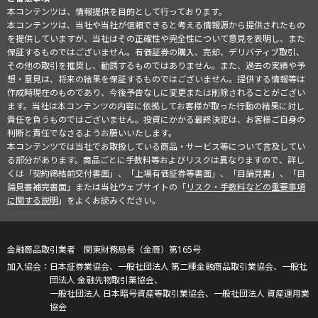
本コンテンツは、情報提供を目的として行っております。
本コンテンツは、当社や当社が信頼できると考える情報源から提供されたもの
を提供していますが、当社はその正確性や完全性について意見を表明し、また
保証するものではございません。有価証券の購入、売却、デリバティブ取引、
その他の取引を推奨し、勧誘するものではありません。また、過去の実績や予
想・意見は、将来の結果を保証するものではございません。提供する情報等は
作成時現在のものであり、今後予告なしに変更または削除されることがござい
ます。当社は本コンテンツの内容に依拠してお客様が取った行動の結果に対し
責任を負うものではございません。投資にかかる最終決定は、お客様ご自身の
判断と責任でなさるようお願いいたします。
本コンテンツでは当社でお取扱している商品・サービス等について言及してい
る部分があります。商品ごとに手数料等およびリスクは異なりますので、詳し
くは「契約締結前交付書面」、「上場有価証券等書面」、「目論見書」、「目
論見書補完書面」または当社ウェブサイトの「
リスク・手数料などの重要事項
に関する説明
」をよくお読みください。
金融商品取引業者 関東財務局長（金商）第165号
日本証券業協会、一般社団法人 第二種金融商品取引業協会、一般社
団法人 金融先物取引業協会、
一般社団法人 日本暗号資産等取引業協会、一般社団法人 資産運用業
協会