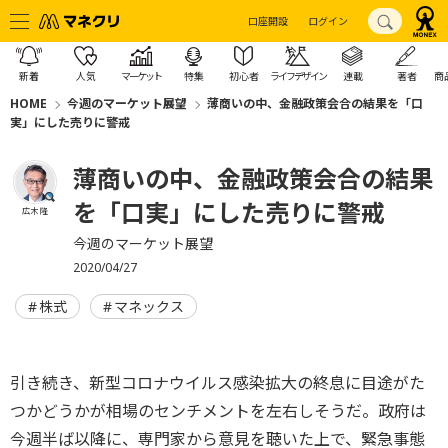
口座開設
ログイン
新着
人気
マーケット
特集
初心者
ライフデザイン
連載
著者
商
HOME
今週のマーケット展望
薄商いの中、金融政策会合の結果を「口
実」にした売りに警戒
薄商いの中、金融政策会合の結果
を「口実」にした売りに警戒
広木 隆
今週のマーケット展望
2020/04/27
株式
マネックス
引き続き、新型コロナウイルス感染拡大の終息に目途がた
つかどうかが相場のセンチメントを左右しそうだ。政府は
今週半ば以降に、専門家から意見を聴いた上で、緊急事態