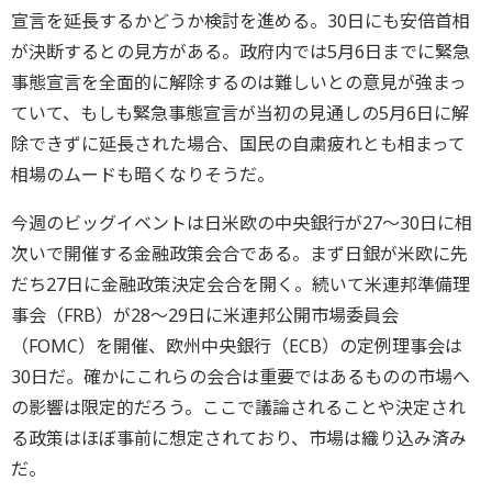
宣言を延長するかどうか検討を進める。30日にも安倍首相
が決断するとの見方がある。政府内では5月6日までに緊急
事態宣言を全面的に解除するのは難しいとの意見が強まっ
ていて、もしも緊急事態宣言が当初の見通しの5月6日に解
除できずに延長された場合、国民の自粛疲れとも相まって
相場のムードも暗くなりそうだ。
今週のビッグイベントは日米欧の中央銀行が27～30日に相
次いで開催する金融政策会合である。まず日銀が米欧に先
だち27日に金融政策決定会合を開く。続いて米連邦準備理
事会（FRB）が28～29日に米連邦公開市場委員会
（FOMC）を開催、欧州中央銀行（ECB）の定例理事会は
30日だ。確かにこれらの会合は重要ではあるものの市場へ
の影響は限定的だろう。ここで議論されることや決定され
る政策はほぼ事前に想定されており、市場は織り込み済み
だ。