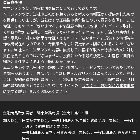
ご留意事項
本コンテンツは、情報提供を目的として行っております。
本コンテンツは、当社や当社が信頼できると考える情報源から提供されたもの
を提供していますが、当社はその正確性や完全性について意見を表明し、また
保証するものではございません。有価証券の購入、売却、デリバティブ取引、
その他の取引を推奨し、勧誘するものではありません。また、過去の実績や予
想・意見は、将来の結果を保証するものではございません。提供する情報等は
作成時現在のものであり、今後予告なしに変更または削除されることがござい
ます。当社は本コンテンツの内容に依拠してお客様が取った行動の結果に対し
責任を負うものではございません。投資にかかる最終決定は、お客様ご自身の
判断と責任でなさるようお願いいたします。
本コンテンツでは当社でお取扱している商品・サービス等について言及してい
る部分があります。商品ごとに手数料等およびリスクは異なりますので、詳し
くは「契約締結前交付書面」、「上場有価証券等書面」、「目論見書」、「目
論見書補完書面」または当社ウェブサイトの「
リスク・手数料などの重要事項
に関する説明
」をよくお読みください。
金融商品取引業者 関東財務局長（金商）第165号
日本証券業協会、一般社団法人 第二種金融商品取引業協会、一般社
団法人 金融先物取引業協会、
一般社団法人 日本暗号資産等取引業協会、一般社団法人 資産運用業
協会