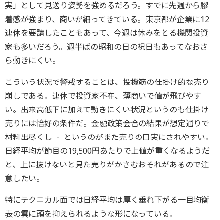
実」として見送り姿勢を強めるだろう。すでに先週から膠
着感が強まり、商いが細ってきている。東京都が企業に12
連休を要請したこともあって、今週は休みをとる機関投資
家も多いだろう。週半ばの昭和の日の祝日もあってなおさ
ら動きにくい。
こういう状況で警戒することは、投機筋の仕掛け的な売り
崩しである。連休で投資家不在、薄商いで値が飛びやす
い。出来高低下に加えて動きにくい状況というのも仕掛け
売りには恰好の条件だ。金融政策会合の結果が想定通りで
材料出尽くし ‐ というのがまた売りの口実にされやすい。
日経平均が節目の19,500円あたりで上値が重くなるようだ
と、上に抜けないと見た売りがかさむおそれがあるので注
意したい。
特にテクニカル面では日経平均は厚く垂れ下がる一目均衡
表の雲に頭を抑えられるような形になっている。