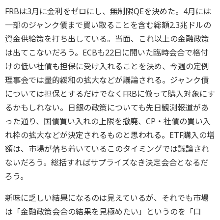
FRBは3月に金利をゼロにし、無制限QEを決めた。4月には
一部のジャンク債まで買い取ることを含む総額2.3兆ドルの
資金供給策を打ち出している。当面、これ以上の金融政策
は出てこないだろう。ECBも22日に開いた臨時会合で格付
けの低い社債も担保に受け入れることを決め、今週の定例
理事会では量的緩和の拡大などが議論される。ジャンク債
については担保とするだけでなくFRBに倣って購入対象にす
るかもしれない。日銀の政策についても先日観測報道があ
った通り、国債買い入れの上限を撤廃、CP・社債の買い入
れ枠の拡大などが決定されるものと思われる。ETF購入の増
額は、市場が落ち着いているこのタイミングでは議論され
ないだろう。総括すればサプライズなき決定会合となるだ
ろう。
新味に乏しい結果になるのは見えているが、それでも市場
は「金融政策会合の結果を見極めたい」というのを「口