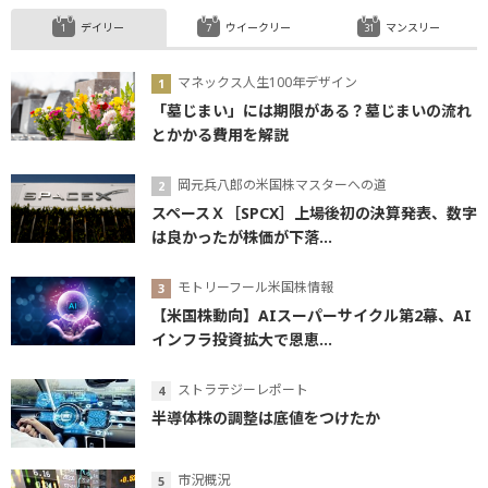
デイリー
ウイークリー
マンスリー
マネックス人生100年デザイン
「墓じまい」には期限がある？墓じまいの流れ
とかかる費用を解説
岡元兵八郎の米国株マスターへの道
スペースＸ［SPCX］上場後初の決算発表、数字
は良かったが株価が下落...
モトリーフール米国株情報
【米国株動向】AIスーパーサイクル第2幕、AI
インフラ投資拡大で恩恵...
ストラテジーレポート
半導体株の調整は底値をつけたか
市況概況