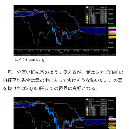
出所：Bloomberg
一見、分厚い抵抗帯のように見えるが、実はシカゴCMEの
日経平均先物は雲の中に入って抜けそうな勢いだ。この雲
を抜ければ20,000円までの視界は良好となる。