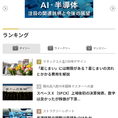
ランキング
デイリー
ウイークリー
マンスリー
マネックス人生100年デザイン
「墓じまい」には期限がある？墓じまいの流れ
とかかる費用を解説
岡元兵八郎の米国株マスターへの道
スペースＸ［SPCX］上場後初の決算発表、数字
は良かったが株価が下落...
ストラテジーレポート
半導体株の調整は底値をつけたか