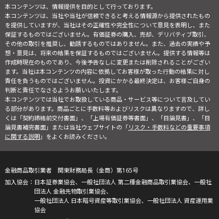
本コンテンツは、情報提供を目的として行っております。
本コンテンツは、当社や当社が信頼できると考える情報源から提供されたもの
を提供していますが、当社はその正確性や完全性について意見を表明し、また
保証するものではございません。有価証券の購入、売却、デリバティブ取引、
その他の取引を推奨し、勧誘するものではありません。また、過去の実績や予
想・意見は、将来の結果を保証するものではございません。提供する情報等は
作成時現在のものであり、今後予告なしに変更または削除されることがござい
ます。当社は本コンテンツの内容に依拠してお客様が取った行動の結果に対し
責任を負うものではございません。投資にかかる最終決定は、お客様ご自身の
判断と責任でなさるようお願いいたします。
本コンテンツでは当社でお取扱している商品・サービス等について言及してい
る部分があります。商品ごとに手数料等およびリスクは異なりますので、詳し
くは「契約締結前交付書面」、「上場有価証券等書面」、「目論見書」、「目
論見書補完書面」または当社ウェブサイトの「
リスク・手数料などの重要事項
に関する説明
」をよくお読みください。
金融商品取引業者 関東財務局長（金商）第165号
日本証券業協会、一般社団法人 第二種金融商品取引業協会、一般社
団法人 金融先物取引業協会、
一般社団法人 日本暗号資産等取引業協会、一般社団法人 資産運用業
協会