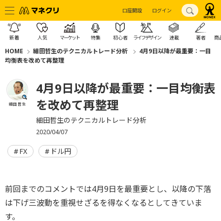
口座開設
ログイン
新着
人気
マーケット
特集
初心者
ライフデザイン
連載
著者
商
HOME
細田哲生のテクニカルトレード分析
4月9日以降が最重要：一目
均衡表を改めて再整理
4月9日以降が最重要：一目均衡表
を改めて再整理
細田 哲生
細田哲生のテクニカルトレード分析
2020/04/07
FX
ドル円
前回までのコメントでは4月9日を最重要とし、以降の下落
は下げ三波動を重視せざるを得なくなるとしてきていま
す。