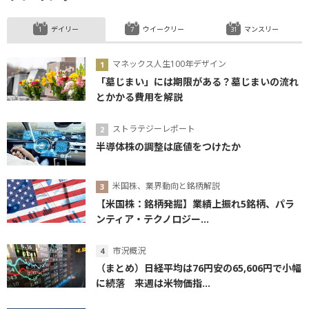
デイリー
ウイークリー
マンスリー
マネックス人生100年デザイン
「墓じまい」には期限がある？墓じまいの流れ
とかかる費用を解説
ストラテジーレポート
半導体株の調整は底値をつけたか
米国株、業界動向と銘柄解説
【米国株：銘柄発掘】業績上振れ5銘柄、パラ
ンティア・テクノロジー...
市況概況
（まとめ）日経平均は76円安の65,606円で小幅
に続落 来週は米物価指...