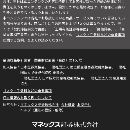
ます。当社は本コンテンツの内容に依拠してお客様が取った行動の結果に対し
責任を負うものではございません。投資にかかる最終決定は、お客様ご自身の
判断と責任でなさるようお願いいたします。
本コンテンツでは当社でお取扱している商品・サービス等について言及してい
る部分があります。商品ごとに手数料等およびリスクは異なりますので、詳し
くは「契約締結前交付書面」、「上場有価証券等書面」、「目論見書」、「目
論見書補完書面」または当社ウェブサイトの「
リスク・手数料などの重要事項
に関する説明
」をよくお読みください。
金融商品取引業者 関東財務局長（金商）第165号
日本証券業協会、一般社団法人 第二種金融商品取引業協会、一般社
団法人 金融先物取引業協会、
一般社団法人 日本暗号資産等取引業協会、一般社団法人 資産運用業
協会
リスク・手数料などの重要事項
個人情報のお取り扱いについて
マネックス証券株式会社
会社概要
お問合せ
ヘルプ（通知の登録・解除）