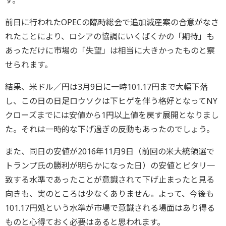
前日に行われたOPECの臨時総会で追加減産案の合意がなさ
れたことにより、ロシアの協調にいくばくかの「期待」も
あっただけに市場の「失望」は相当に大きかったものと察
せられます。
結果、米ドル／円は3月9日に一時101.17円まで大幅下落
し、この日の日足ロウソクは下ヒゲを伴う格好となってNY
クローズまでには安値から1円以上値を戻す展開となりまし
た。それは一時的な下げ過ぎの反動もあったのでしょう。
また、同日の安値が2016年11月9日（前回の米大統領選で
トランプ氏の勝利が明らかになった日）の安値とピタリ一
致する水準であったことが意識されて下げ止まったと見る
向きも、実のところは少なくありません。よって、今後も
101.17円処という水準が市場で意識される場面はあり得る
ものと心得ておく必要はあると思われます。