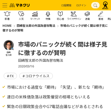
口座開設
ログイン
新着
人気
マーケット
特集
初心者
ライフデザイン
連載
著者
商
HOME
田嶋智太郎の外国為替攻略法
市場のパニックが続く間は様子見に
徹するのが賢明
市場のパニックが続く間は様子見
に徹するのが賢明
田嶋
智太郎
田嶋智太郎の外国為替攻略法
2020/03/16
FX
コロナウイルス
市場における過度な「期待」「失望」、新たな「期待」
連日の米株価急落は政策催促の相場ともいえる
緊急の日銀政策会合やG7電話会議などがあるとされる