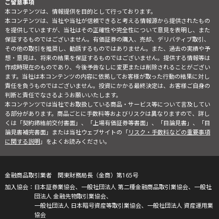
ご留意事項
本コンテンツは、情報提供を目的として行っております。
本コンテンツは、当社や当社が信頼できると考える情報源から提供されたもの
を提供していますが、当社はその正確性や完全性について意見を表明し、また
保証するものではございません。有価証券の購入、売却、デリバティブ取引、
その他の取引を推奨し、勧誘するものではありません。また、過去の実績や予
想・意見は、将来の結果を保証するものではございません。提供する情報等は
作成時現在のものであり、今後予告なしに変更または削除されることがござい
ます。当社は本コンテンツの内容に依拠してお客様が取った行動の結果に対し
責任を負うものではございません。投資にかかる最終決定は、お客様ご自身の
判断と責任でなさるようお願いいたします。
本コンテンツでは当社でお取扱している商品・サービス等について言及してい
る部分があります。商品ごとに手数料等およびリスクは異なりますので、詳し
くは「契約締結前交付書面」、「上場有価証券等書面」、「目論見書」、「目
論見書補完書面」または当社ウェブサイトの「
リスク・手数料などの重要事項
に関する説明
」をよくお読みください。
金融商品取引業者 関東財務局長（金商）第165号
日本証券業協会、一般社団法人 第二種金融商品取引業協会、一般社
団法人 金融先物取引業協会、
一般社団法人 日本暗号資産等取引業協会、一般社団法人 資産運用業
協会