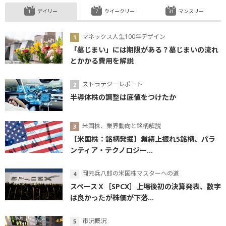
デイリー
ウイークリー
マンスリー
マネックス人生100年デザイン
「墓じまい」には期限がある？墓じまいの流れ
とかかる費用を解説
ストラテジーレポート
半導体株の調整は底値をつけたか
米国株、業界動向と銘柄解説
【米国株：銘柄発掘】業績上振れ5銘柄、パラ
ンティア・テクノロジー...
岡元兵八郎の米国株マスターへの道
スペースＸ［SPCX］上場後初の決算発表、数字
は良かったが株価が下落...
市況概況