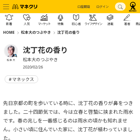
口座開設
ログイン
新着
人気
マーケット
特集
初心者
ライフデザイン
連載
著者
商
HOME
松本大のつぶやき
沈丁花の香り
沈丁花の香り
松本大のつぶやき
松本 大
2020/02/26
マネックス
先日京都の町を歩いている時に、沈丁花の香りが鼻をつき
ました。二十四節気では、今は立春と啓蟄に挟まれた雨水
です。春の兆しを一番感じるのは雨水の頃かも知れませ
ん。小さい頃に住んでいた家に、沈丁花が植わっていまし
た。