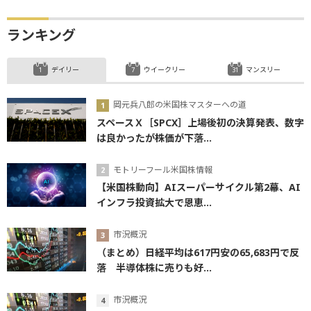
ランキング
デイリー
ウイークリー
マンスリー
岡元兵八郎の米国株マスターへの道
スペースＸ［SPCX］上場後初の決算発表、数字
は良かったが株価が下落...
モトリーフール米国株情報
【米国株動向】AIスーパーサイクル第2幕、AI
インフラ投資拡大で恩恵...
市況概況
（まとめ）日経平均は617円安の65,683円で反
落 半導体株に売りも好...
市況概況