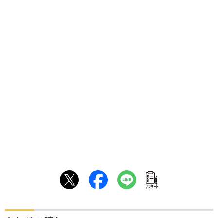
ｱﾝｹｰﾄ