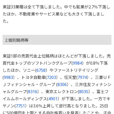
東証33業種は全て下落しました。中でも鉱業が2.7％下落し
たほか、不動産業やサービス業なども大きく下落しまし
た。
2.個別銘柄等
東証1部の売買代金上位銘柄はほとんどが下落しました。売
買代金トップのソフトバンクグループ(
9984
）が0.8％下落
したほか、ソニー(
6758
）やファーストリテイリング
(
9983
）、トヨタ自動車(
7203
）、任天堂(
7974
）、三菱ＵＦ
Ｊフィナンシャル・グループ (
8306
）、三井住友フィナンシ
ャルグループ(
8316
）、東京エレクトロン(
8035
）、富士フ
イルムホールディングス(
4901
）が下落しました。一方でキ
ヤノン(
7751
）は3.6％上昇して逆行高となりました。25日
に500億円を上限とする自社株買いを発表したことや、子会