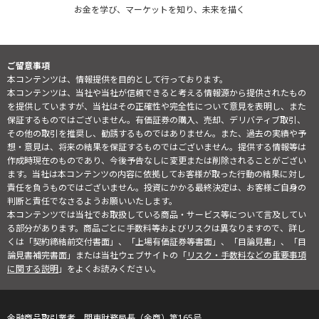
お金を学び、マーケットを知り、未来を描く
ご留意事項
本コンテンツは、情報提供を目的として行っております。
本コンテンツは、当社や当社が信頼できると考える情報源から提供されたもの
を提供していますが、当社はその正確性や完全性について意見を表明し、また
保証するものではございません。有価証券の購入、売却、デリバティブ取引、
その他の取引を推奨し、勧誘するものではありません。また、過去の実績や予
想・意見は、将来の結果を保証するものではございません。提供する情報等は
作成時現在のものであり、今後予告なしに変更または削除されることがござい
ます。当社は本コンテンツの内容に依拠してお客様が取った行動の結果に対し
責任を負うものではございません。投資にかかる最終決定は、お客様ご自身の
判断と責任でなさるようお願いいたします。
本コンテンツでは当社でお取扱している商品・サービス等について言及してい
る部分があります。商品ごとに手数料等およびリスクは異なりますので、詳し
くは「契約締結前交付書面」、「上場有価証券等書面」、「目論見書」、「目
論見書補完書面」または当社ウェブサイトの「
リスク・手数料などの重要事項
に関する説明
」をよくお読みください。
金融商品取引業者 関東財務局長（金商）第165号