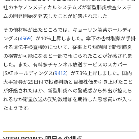
社のキヤノンメディカルシステムズが新型肺炎検査システ
ムの開発開始を発表したことが好感されました。
その他材料が出たところでは、キョーリン製薬ホールディ
ングス(
4569
）が10％上昇しました。傘下の杏林製薬が手掛
ける遺伝子検査機器について、従来より短時間で新型肺炎
の検査が可能になると一部で報じられたことが好感されま
した。また、有料多チャンネル放送サービスのスカパー
JSATホールディングス(
9412
）が7.3％上昇しました。国内
大手証券が25日付で投資判断と目標株価を引き上げたこと
が好感されたほか、新型肺炎への警戒感から外出が控えら
れるなか衛星放送の契約数増加を期待した思惑買いが入っ
たようです。
VIEW POINT: 明日への視点