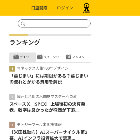
口座開設
ログイン
ランキング
デイリー
ウイークリー
マンスリー
マネックス人生100年デザイン
「墓じまい」には期限がある？墓じまい
の流れとかかる費用を解説
岡元兵八郎の米国株マスターへの道
スペースＸ［SPCX］上場後初の決算発
表、数字は良かったが株価が下落...
モトリーフール米国株情報
【米国株動向】AIスーパーサイクル第2
幕、AIインフラ投資拡大で恩恵...