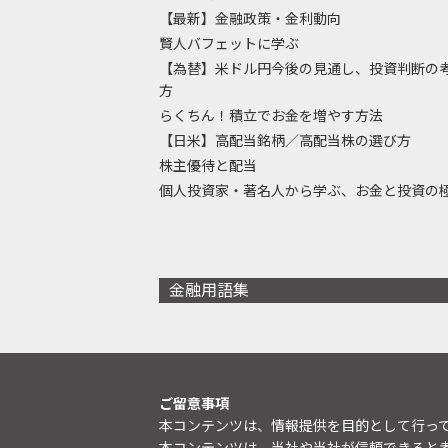
【最新】金融政策・金利動向
賢人バフェットに学ぶ
【為替】米ドル円今後の見通し、投資判断の
方
らくちん！積立でお金を増やす方法
【日米】高配当銘柄／高配当株の選び方
株主優待と配当
個人投資家・著名人から学ぶ、お金と投資の
金融用語集
ご留意事項
本コンテンツは、情報提供を目的として行っ
本コンテンツは、当社や当社が信頼できると