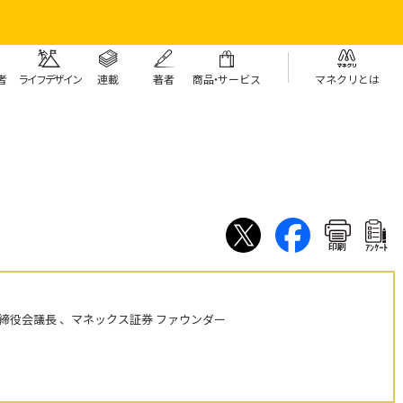
者
ライフデザイン
連載
著者
商
品・
サービス
マネクリとは
印刷
ｱﾝｹｰﾄ
締役会議長 、マネックス証券 ファウンダー