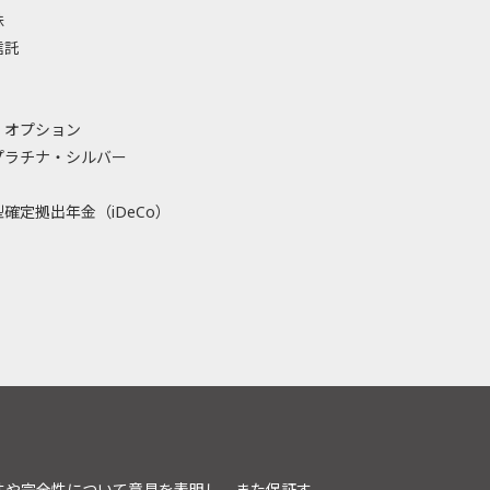
株
信託
・オプション
プラチナ・シルバー
確定拠出年金（iDeCo）
性や完全性について意見を表明し、また保証す