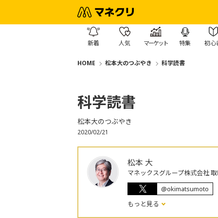
新着
人気
マーケット
特集
初心
HOME
松本大のつぶやき
科学読書
科学読書
松本大のつぶやき
2020/02/21
松本 大
マネックスグループ株式会社 取
@okimatsumoto
もっと見る