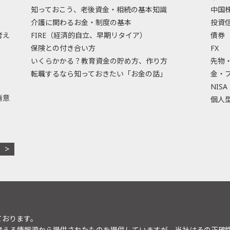
知っておこう、老後資金・相続の基本知識
中国
介護に関わるお金・制度の基本
投資
考え
FIRE（経済的自立、早期リタイア）
債券
保険との付き合い方
FX
いくらかかる？教育資金の貯め方、作り方
先物
転職するなら知っておきたい「お金の話」
金・
NISA
極意
個人型
ております。
考える情報源から提供されたものを提供していますが、当社はその正確