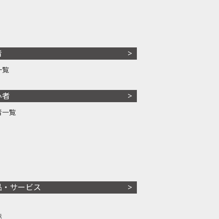
者
一覧
心者
者一覧
品・サービス
株