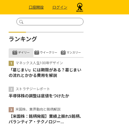
口座開設
ログイン
ランキング
デイリー
ウイークリー
マンスリー
マネックス人生100年デザイン
「墓じまい」には期限がある？墓じまい
の流れとかかる費用を解説
ストラテジーレポート
半導体株の調整は底値をつけたか
米国株、業界動向と銘柄解説
【米国株：銘柄発掘】業績上振れ5銘柄、
パランティア・テクノロジー...