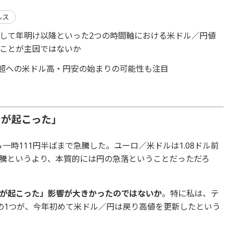
ルス
、そして年明け以降といった2つの時間軸における米ドル／円値
ことが主因ではないか
円超への米ドル高・円安の始まりの可能性も注目
とが起こった」
ら一時111円半ばまで急騰した。ユーロ／米ドルは1.08ドル前
騰というより、本質的には円の急落ということだっただろ
が起こった」影響が大きかったのではないか
。特に私は、テ
の1つが、今年初めて米ドル／円は戻り高値を更新したという