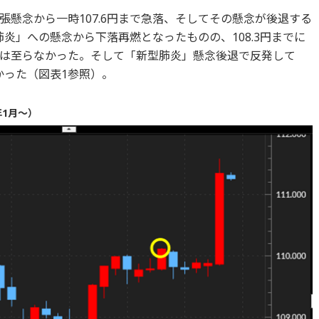
懸念から一時107.6円まで急落、そしてその懸念が後退する
肺炎」への懸念から下落再燃となったものの、108.3円までに
は至らなかった。そして「新型肺炎」懸念後退で反発して
かった（図表1参照）。
年1月～）