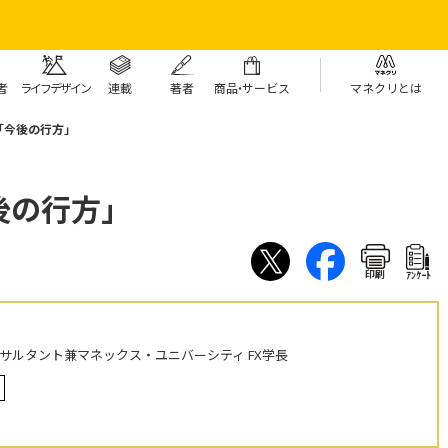
者
ライフデザイン
連載
著者
商
品・
サービス
マネクリとは
「今後の行方」
後の行方」
印刷
ｱﾝｹｰﾄ
ンサルタント兼マネックス・ユニバーシティ FX学長