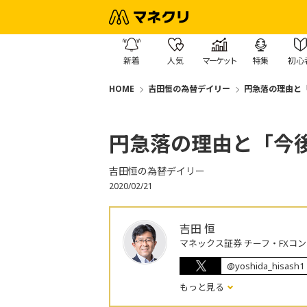
新着
人気
マーケット
特集
初心
HOME
吉田恒の為替デイリー
円急落の理由と
円急落の理由と「今
吉田恒の為替デイリー
2020/02/21
吉田 恒
マネックス証券 チーフ・FXコ
@yoshida_hisash1
もっと見る