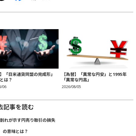
】「日米通貨同盟の完成形」
【為替】「異常な円安」と1995年
とは？
「異常な円高」
8/06
2026/08/05
去記事を読む
）割れが示す円売り取引の損失
」の意味とは？