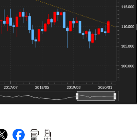
印刷
ｱﾝｹｰﾄ