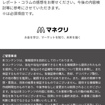
レポート・コラムの感想をお寄せください。今後の内容検
討等に参考にさせていただきます。
※は必須項目です。
お金を学び、マーケットを知り、未来を描く
ご留意事項
本コンテンツは、情報提供を目的として行っております。
本コンテンツは、当社や当社が信頼できると考える情報源から提供されたもの
を提供していますが、当社はその正確性や完全性について意見を表明し、また
保証するものではございません。有価証券の購入、売却、デリバティブ取引、
その他の取引を推奨し、勧誘するものではありません。また、過去の実績や予
想・意見は、将来の結果を保証するものではございません。提供する情報等は
作成時現在のものであり、今後予告なしに変更または削除されることがござい
ます。当社は本コンテンツの内容に依拠してお客様が取った行動の結果に対し
責任を負うものではございません。投資にかかる最終決定は、お客様ご自身の
判断と責任でなさるようお願いいたします。
本コンテンツでは当社でお取扱している商品・サービス等について言及してい