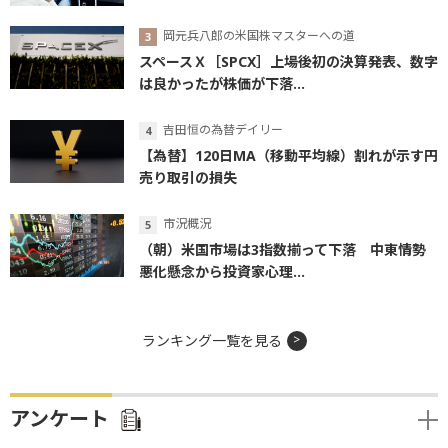
岡元兵八郎の米国株マスターへの道
スペースＸ［SPCX］上場後初の決算発表、数字
は良かったが株価が下落...
吉田恒の為替デイリー
【為替】120日MA（移動平均線）割れが示す円
売り取引の損失
市況概況
（朝）米国市場は3指数揃って下落 中東情勢
悪化懸念から投資家心理...
ランキング一覧を見る
アンケート