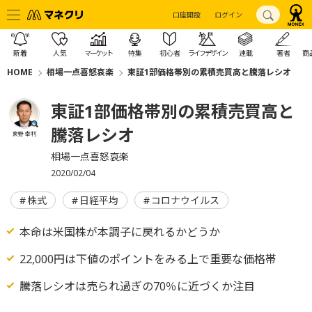
口座開設
ログイン
新着
人気
マーケット
特集
初心者
ライフデザイン
連載
著者
商
HOME
相場一点喜怒哀楽
東証1部価格帯別の累積売買高と騰落レシオ
東証1部価格帯別の累積売買高と
騰落レシオ
東野 幸利
相場一点喜怒哀楽
2020/02/04
株式
日経平均
コロナウイルス
本命は米国株が本調子に戻れるかどうか
22,000円は下値のポイントをみる上で重要な価格帯
騰落レシオは売られ過ぎの70％に近づくか注目