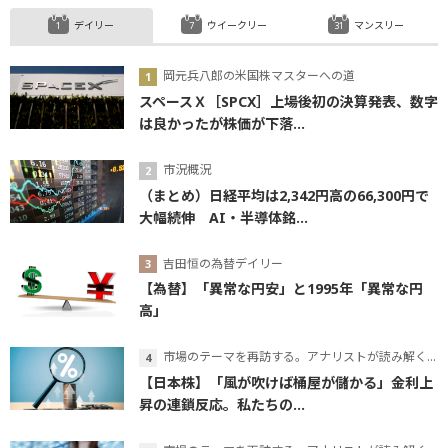
デイリー
ウイークリー
マンスリー
岡元兵八郎の米国株マスターへの道
スペースＸ［SPCX］上場後初の決算発表、数字
は良かったが株価が下落...
市況概況
（まとめ）日経平均は2,342円高の66,300円で
大幅続伸 AI・半導体銘...
吉田恒の為替デイリー
【為替】「異常な円安」と1995年「異常な円
高」
市場のテーマを再訪する。アナリストが読み解くテーマの本質
【日本株】「風が吹けば桶屋が儲かる」金利上
昇の連鎖反応。私たちの...