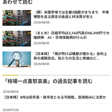
あわせて読む
（朝）米国市場では主要3指数がまちまち 中東
情勢を巡る懸念の後退と好決算が支え
2026/08/06
（まとめ）日経平均は2,342円高の66,300円で大
幅続伸 AI・半導体銘柄がけん引
2026/08/05
【日本株】「風が吹けば桶屋が儲かる」金利上
昇の連鎖反応。私たちの生活と株価はど...
2026/08/05
「相場一点喜怒哀楽」の過去記事を読む
2026/08/04
【日本株】8月は前半高・後半安となる可能性、高値掴みに注意か
2026/07/28