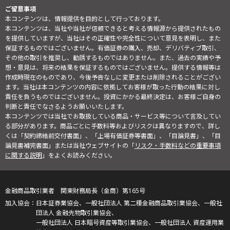
ご留意事項
本コンテンツは、情報提供を目的として行っております。
本コンテンツは、当社や当社が信頼できると考える情報源から提供されたもの
を提供していますが、当社はその正確性や完全性について意見を表明し、また
保証するものではございません。有価証券の購入、売却、デリバティブ取引、
その他の取引を推奨し、勧誘するものではありません。また、過去の実績や予
想・意見は、将来の結果を保証するものではございません。提供する情報等は
作成時現在のものであり、今後予告なしに変更または削除されることがござい
ます。当社は本コンテンツの内容に依拠してお客様が取った行動の結果に対し
責任を負うものではございません。投資にかかる最終決定は、お客様ご自身の
判断と責任でなさるようお願いいたします。
本コンテンツでは当社でお取扱している商品・サービス等について言及してい
る部分があります。商品ごとに手数料等およびリスクは異なりますので、詳し
くは「契約締結前交付書面」、「上場有価証券等書面」、「目論見書」、「目
論見書補完書面」または当社ウェブサイトの「
リスク・手数料などの重要事項
に関する説明
」をよくお読みください。
金融商品取引業者 関東財務局長（金商）第165号
日本証券業協会、一般社団法人 第二種金融商品取引業協会、一般社
団法人 金融先物取引業協会、
一般社団法人 日本暗号資産等取引業協会、一般社団法人 資産運用業