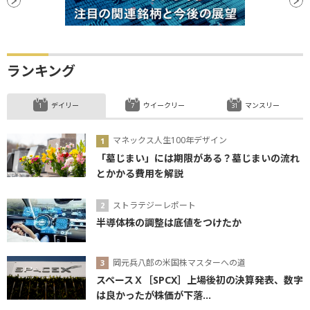
ランキング
デイリー
ウイークリー
マンスリー
マネックス人生100年デザイン
「墓じまい」には期限がある？墓じまいの流れ
とかかる費用を解説
ストラテジーレポート
半導体株の調整は底値をつけたか
岡元兵八郎の米国株マスターへの道
スペースＸ［SPCX］上場後初の決算発表、数字
は良かったが株価が下落...