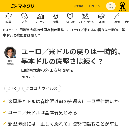
口座開設
ログイン
新着
人気
マーケット
特集
初心者
ライフデザイン
連載
著者
商
HOME
田嶋智太郎の外国為替攻略法
ユーロ／米ドルの戻りは一時的、基
本ドルの底堅さは続く？
ユーロ／米ドルの戻りは一時的、
基本ドルの底堅さは続く？
田嶋
智太郎
田嶋智太郎の外国為替攻略法
2020/02/03
FX
コロナウイルス
米国株とドルは春節明け前の先週末に一旦手仕舞いか
ユーロ／米ドルは基本弱気とみる
新型肺炎には「正しく恐れる」姿勢で臨むことが重要