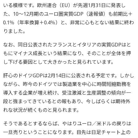
いる模様です。欧州連合（EU）が先週1月31日に発表し
た、10～12月期のユーロ圏実質GDP（速報値）も前期比＋
0.1％（年率換算＋0.4％）と、非常に心もとない結果に終わ
りました。
なお、同日公表されたフランスとイタリアの実質GDPはと
もにマイナス成長という結果になり、そのことが全体を押
し下げる要因として大きかったと見られています。
肝心のドイツGDPは2月14日に公表される予定です。しかし
ながら、昨今のドイツでは製造業を中心に時間短縮勤務を
導入する企業が増え続け、受注激減と生産調整の傾向が一
段と強まってきているとの報もあり、今しばらくは期待外
れな状況が続くものと見られます。
そうであるとするならば、やはりユーロ／米ドルの戻りは
一旦売りということになります。目先は日足チャート上の