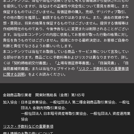
本コンテンツは、当社や当社が信頼できると考える情報源から提供されたもの
を提供していますが、当社はその正確性や完全性について意見を表明し、また
保証するものではございません。有価証券の購入、売却、デリバティブ取引、
その他の取引を推奨し、勧誘するものではありません。また、過去の実績や予
想・意見は、将来の結果を保証するものではございません。提供する情報等は
作成時現在のものであり、今後予告なしに変更または削除されることがござい
ます。当社は本コンテンツの内容に依拠してお客様が取った行動の結果に対し
責任を負うものではございません。投資にかかる最終決定は、お客様ご自身の
判断と責任でなさるようお願いいたします。
本コンテンツでは当社でお取扱している商品・サービス等について言及してい
る部分があります。商品ごとに手数料等およびリスクは異なりますので、詳し
くは「契約締結前交付書面」、「上場有価証券等書面」、「目論見書」、「目
論見書補完書面」または当社ウェブサイトの「
リスク・手数料などの重要事項
に関する説明
」をよくお読みください。
金融商品取引業者 関東財務局長（金商）第165号
日本証券業協会、一般社団法人 第二種金融商品取引業協会、一般社
団法人 金融先物取引業協会、
一般社団法人 日本暗号資産等取引業協会、一般社団法人 資産運用業
協会
リスク・手数料などの重要事項
個人情報のお取り扱いについて