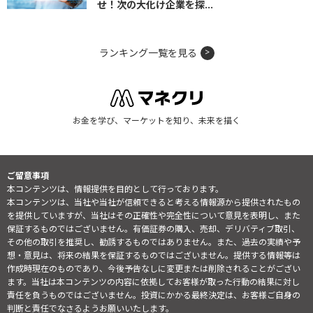
せ！次の大化け企業を探...
ランキング一覧を見る
お金を学び、マーケットを知り、未来を描く
ご留意事項
本コンテンツは、情報提供を目的として行っております。
本コンテンツは、当社や当社が信頼できると考える情報源から提供されたもの
を提供していますが、当社はその正確性や完全性について意見を表明し、また
保証するものではございません。有価証券の購入、売却、デリバティブ取引、
その他の取引を推奨し、勧誘するものではありません。また、過去の実績や予
想・意見は、将来の結果を保証するものではございません。提供する情報等は
作成時現在のものであり、今後予告なしに変更または削除されることがござい
ます。当社は本コンテンツの内容に依拠してお客様が取った行動の結果に対し
責任を負うものではございません。投資にかかる最終決定は、お客様ご自身の
判断と責任でなさるようお願いいたします。