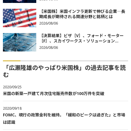
【米国株】米国インフラ更新で伸びる企業―長
期成長が期待される関連分野と銘柄とは
2026/08/06
【決算結果】ビザ［V］、フォード・モーター
［F］、スカイワークス・ソリューション...
2026/08/06
「広瀬隆雄のやっぱり米国株」の過去記事を読
む
2020/09/25
米国の新築一戸建て月次住宅販売件数が100万件を突破
2020/09/18
FOMC、現行の政策金利を維持。「緩和のピークは過ぎた」と市場
は認識