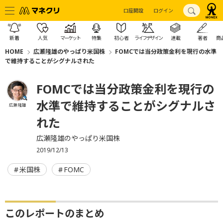
口座開設
ログイン
新着
人気
マーケット
特集
初心者
ライフデザイン
連載
著者
商
HOME
広瀬隆雄のやっぱり米国株
FOMCでは当分政策金利を現行の水準
で維持することがシグナルされた
FOMCでは当分政策金利を現行の
水準で維持することがシグナルさ
広瀬 隆雄
れた
広瀬隆雄のやっぱり米国株
2019/12/13
米国株
FOMC
このレポートのまとめ