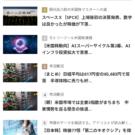
岡元兵八郎の米国株マスターへの道
スペースＸ［SPCX］上場後初の決算発表、数字
は良かったが株価が下落...
モトリーフール米国株情報
【米国株動向】AIスーパーサイクル第2幕、AI
インフラ投資拡大で恩恵...
市況概況
（まとめ）日経平均は617円安の65,683円で反
落 半導体株に売りも好...
市況概況
（朝）米国市場では主要3指数がまちまち 中
東情勢を巡る懸念の後退...
市場のテーマを再訪する。アナリストが読み解くテーマの本質
【日本株】株価77倍「第二のキオクシア」を探