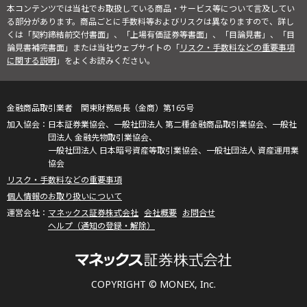
本コンテンツでは当社でお取扱している商品・サービス等について言及してい
る部分があります。商品ごとに手数料等およびリスクは異なりますので、詳し
くは「契約締結前交付書面」、「上場有価証券等書面」、「目論見書」、「目
論見書補完書面」または当社ウェブサイトの「
リスク・手数料などの重要事項
に関する説明
」をよくお読みください。
金融商品取引業者 関東財務局長（金商）第165号
日本証券業協会、一般社団法人 第二種金融商品取引業協会、一般社
団法人 金融先物取引業協会、
一般社団法人 日本暗号資産等取引業協会、一般社団法人 資産運用業
協会
リスク・手数料などの重要事項
個人情報のお取り扱いについて
マネックス証券株式会社
会社概要
お問合せ
ヘルプ（通知の登録・解除）
COPYRIGHT © MONEX, Inc.