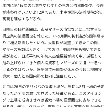
年内に第1段階の合意を交わすとの見方は依然優勢で、今週
が終わればいよいよ12月であり、米中協議の決着期待が先
高観を醸成するだろう。
日曜日の日経新聞は、東証マザーズ市場などに上場する新
興企業の業績回復を報じた。7～9月期の純利益が5四半期ぶ
りに増益転換したという。大型株が調整してきたこの間、
マザーズ指数は大きく上げており、循環物色も効いてきた
感がある。日経平均の年初来高値更新が続く中、逆張りで
踏み上げられてきた個人投資家もマザーズの回復で一息つ
けるのではないか。感謝祭で米国勢が休みの今週は機関投
資家・個人とも国内勢の動向に注目したい。
注目は26日のアリババの香港上場だ。当初は8月上場の予定
だったがデモの激化で見送った経緯がある。このタイミン
グで上場を成功させれば香港市場の信認回復に寄与できる
だろう。無論、グローバル市場にとっても不安心理の後退に