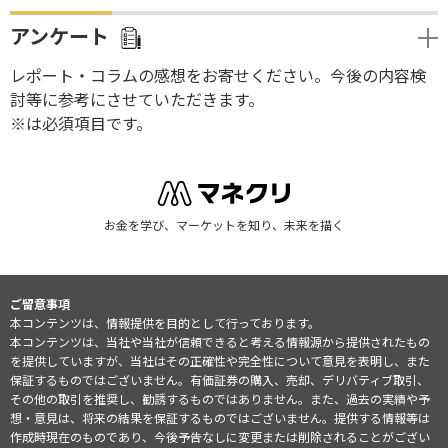
アンケート
レポート・コラムの感想をお寄せください。今後の内容検
討等に参考にさせていただきます。
※は必須項目です。
お金を学び、マーケットを知り、未来を描く
ご留意事項
本コンテンツは、情報提供を目的として行っております。
本コンテンツは、当社や当社が信頼できると考える情報源から提供されたもの
を提供していますが、当社はその正確性や完全性について意見を表明し、また
保証するものではございません。有価証券の購入、売却、デリバティブ取引、
その他の取引を推奨し、勧誘するものではありません。また、過去の実績や予
想・意見は、将来の結果を保証するものではございません。提供する情報等は
作成時現在のものであり、今後予告なしに変更または削除されることがござい