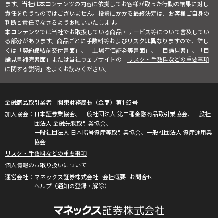
ます。当社は本コンテンツの内容に依拠してお客様が取った行動の結果に対し
責任を負うものではございません。投資にかかる最終決定は、お客様ご自身の
判断と責任でなさるようお願いいたします。
本コンテンツでは当社でお取扱している商品・サービス等について言及してい
る部分があります。商品ごとに手数料等およびリスクは異なりますので、詳し
くは「契約締結前交付書面」、「上場有価証券等書面」、「目論見書」、「目
論見書補完書面」または当社ウェブサイトの「
リスク・手数料などの重要事項
に関する説明
」をよくお読みください。
金融商品取引業者 関東財務局長（金商）第165号
日本証券業協会、一般社団法人 第二種金融商品取引業協会、一般社
団法人 金融先物取引業協会、
一般社団法人 日本暗号資産等取引業協会、一般社団法人 資産運用業
協会
リスク・手数料などの重要事項
個人情報のお取り扱いについて
マネックス証券株式会社
会社概要
お問合せ
ヘルプ（通知の登録・解除）