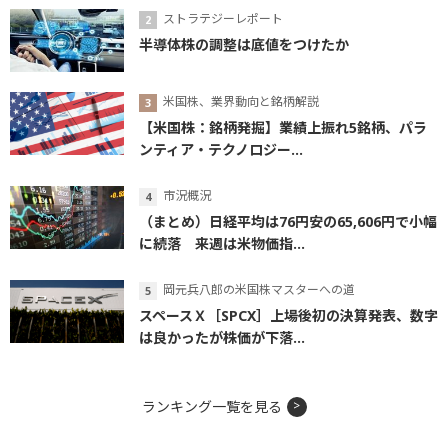
ストラテジーレポート
半導体株の調整は底値をつけたか
米国株、業界動向と銘柄解説
【米国株：銘柄発掘】業績上振れ5銘柄、パラ
ンティア・テクノロジー...
市況概況
（まとめ）日経平均は76円安の65,606円で小幅
に続落 来週は米物価指...
岡元兵八郎の米国株マスターへの道
スペースＸ［SPCX］上場後初の決算発表、数字
は良かったが株価が下落...
ランキング一覧を見る