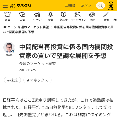
口座開設
ログイン
新着
人気
マーケット
特集
初心者
ライフデザイン
連載
著者
商
HOME
今週のマーケット展望
中間配当再投資に係る国内機関投資家の買
いで堅調な展開を予想
中間配当再投資に係る国内機関投
資家の買いで堅調な展開を予想
広木 隆
今週のマーケット展望
2019/11/25
株式
マネックス
日経平均はここ2週余り調整してきたが、これで過熱感は払
拭された。日経平均は25日移動平均にワンタッチして切り
返し、目先調整完了と思われる。これは非常にタイミング