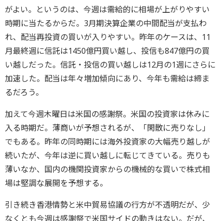
がよい。というのは、今週は需給的に相場が上がりやすい
時期に当たるからだ。3月期決算企業の中間配当が支払わ
れ、配当再投資の買いが入りやすい。昨年のケースは、11
月最終週に信託は1450億円買い越し、投信も847億円の買
い越しだった。信託・投信の買い越しは12月の1週にさらに
加速した。配当は年々増加傾向にあり、今年も需給は締ま
るだろう。
加えて今週木曜日は米国の感謝祭。米国の投資家は休みに
入る時期だ。薄商いが予想されるが、「閑散に売りなし」
でもある。昨年の同時期には海外投資家の大幅売り越しが
続いたが、今年は逆に買い越しに転じてきている。売りも
薄いなか、国内の機関投資家からの機械的な買いで株式相
場は堅調な展開を予想する。
引き続き香港情勢と米中貿易協議の行方が不透明だが、少
なくとも今週は感謝祭で米国サイドの動きはない。だが、