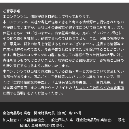
ご留意事項
本コンテンツは、情報提供を目的として行っております。
本コンテンツは、当社や当社が信頼できると考える情報源から提供されたもの
を提供していますが、当社はその正確性や完全性について意見を表明し、また
保証するものではございません。有価証券の購入、売却、デリバティブ取引、
その他の取引を推奨し、勧誘するものではありません。また、過去の実績や予
想・意見は、将来の結果を保証するものではございません。提供する情報等は
作成時現在のものであり、今後予告なしに変更または削除されることがござい
ます。当社は本コンテンツの内容に依拠してお客様が取った行動の結果に対し
責任を負うものではございません。投資にかかる最終決定は、お客様ご自身の
判断と責任でなさるようお願いいたします。
本コンテンツでは当社でお取扱している商品・サービス等について言及してい
る部分があります。商品ごとに手数料等およびリスクは異なりますので、詳し
くは「契約締結前交付書面」、「上場有価証券等書面」、「目論見書」、「目
論見書補完書面」または当社ウェブサイトの「
リスク・手数料などの重要事項
に関する説明
」をよくお読みください。
金融商品取引業者 関東財務局長（金商）第165号
日本証券業協会、一般社団法人 第二種金融商品取引業協会、一般社
団法人 金融先物取引業協会、