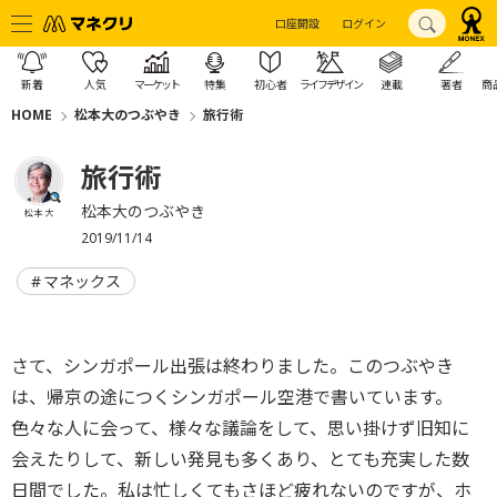
口座開設
ログイン
新着
人気
マーケット
特集
初心者
ライフデザイン
連載
著者
商
HOME
松本大のつぶやき
旅行術
旅行術
松本大のつぶやき
松本 大
2019/11/14
マネックス
さて、シンガポール出張は終わりました。このつぶやき
は、帰京の途につくシンガポール空港で書いています。
色々な人に会って、様々な議論をして、思い掛けず旧知に
会えたりして、新しい発見も多くあり、とても充実した数
日間でした。私は忙しくてもさほど疲れないのですが、ホ