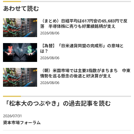
あわせて読む
（まとめ）日経平均は617円安の65,683円で反
落 半導体株に売りも好業績銘柄が支え
2026/08/06
【為替】「日米通貨同盟の完成形」の意味と
は？
2026/08/06
（朝）米国市場では主要3指数がまちまち 中東
情勢を巡る懸念の後退と好決算が支え
2026/08/06
「松本大のつぶやき」の過去記事を読む
2026/07/31
資本市場フォーラム