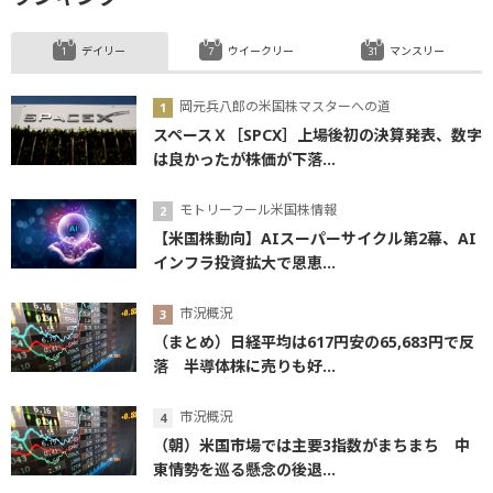
デイリー
ウイークリー
マンスリー
岡元兵八郎の米国株マスターへの道
スペースＸ［SPCX］上場後初の決算発表、数字
は良かったが株価が下落...
モトリーフール米国株情報
【米国株動向】AIスーパーサイクル第2幕、AI
インフラ投資拡大で恩恵...
市況概況
（まとめ）日経平均は617円安の65,683円で反
落 半導体株に売りも好...
市況概況
（朝）米国市場では主要3指数がまちまち 中
東情勢を巡る懸念の後退...