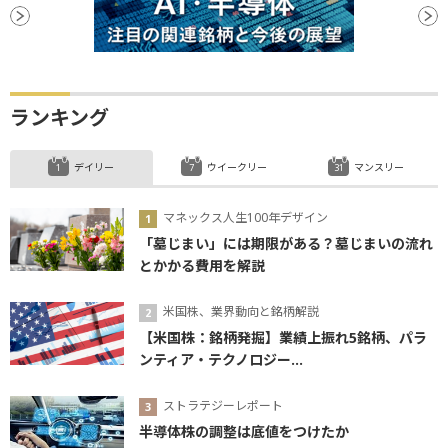
ランキング
デイリー
ウイークリー
マンスリー
マネックス人生100年デザイン
「墓じまい」には期限がある？墓じまいの流れ
とかかる費用を解説
米国株、業界動向と銘柄解説
【米国株：銘柄発掘】業績上振れ5銘柄、パラ
ンティア・テクノロジー...
ストラテジーレポート
半導体株の調整は底値をつけたか