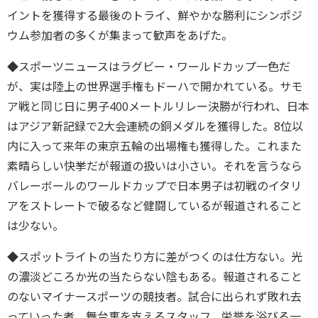
イントを獲得する最後のトライ、鮮やかな勝利にシンポジ
ウム参加者の多くが集まって歓声をあげた。
◆スポーツニュースはラグビー・ワールドカップ一色だ
が、実は陸上の世界選手権もドーハで開かれている。サモ
ア戦と同じ日に男子400メートルリレー決勝が行われ、日本
はアジア新記録で2大会連続の銅メダルを獲得した。8位以
内に入って来年の東京五輪の出場権も獲得した。これまた
素晴らしい快挙だが報道の扱いは小さい。それを言うなら
バレーボールのワールドカップで日本男子は初戦のイタリ
アをストレートで破るなど健闘しているが報道されること
は少ない。
◆スポットライトの当たり方に差がつくのは仕方ない。光
の濃淡どころか光の当たらない陰もある。報道されること
のないマイナースポーツの競技者。試合に出られず敗れ去
っていった者。舞台裏を支えるスタッフ。栄誉を浴びる一