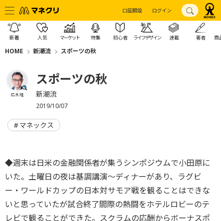
口座開設
ログイン
新着
人気
マーケット
特集
初心者
ライフデザイン
連載
著者
商
HOME
新潮流
スポーツの秋
スポーツの秋
新潮流
広木 隆
2019/10/07
マネックス
◆週末は日米の金融関係者が集うシンポジウムで小田原に
いた。土曜日の夜は基調講演～ディナーがあり、ラグビ
ー・ワールドカップの日本対サモア戦を観ることはできな
いと思っていたが試合終了間際の熱闘をホテルロビーのテ
レビで観ることができた。スクラムの応酬からボーナスポ