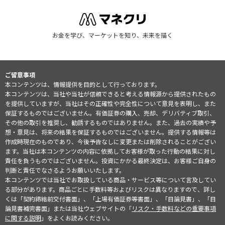
お金を学び、マーケットを知り、未来を描く
ご留意事項
本コンテンツは、情報提供を目的として行っております。
本コンテンツは、当社や当社が信頼できると考える情報源から提供されたもの
を提供していますが、当社はその正確性や完全性について意見を表明し、また
保証するものではございません。有価証券の購入、売却、デリバティブ取引、
その他の取引を推奨し、勧誘するものではありません。また、過去の実績や予
想・意見は、将来の結果を保証するものではございません。提供する情報等は
作成時現在のものであり、今後予告なしに変更または削除されることがござい
ます。当社は本コンテンツの内容に依拠してお客様が取った行動の結果に対し
責任を負うものではございません。投資にかかる最終決定は、お客様ご自身の
判断と責任でなさるようお願いいたします。
本コンテンツでは当社でお取扱している商品・サービス等について言及してい
る部分があります。商品ごとに手数料等およびリスクは異なりますので、詳し
くは「契約締結前交付書面」、「上場有価証券等書面」、「目論見書」、「目
論見書補完書面」または当社ウェブサイトの「
リスク・手数料などの重要事項
に関する説明
」をよくお読みください。