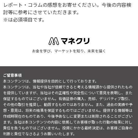
レポート・コラムの感想をお寄せください。今後の内容検
討等に参考にさせていただきます。
※は必須項目です。
お金を学び、マーケットを知り、未来を描く
ご留意事項
本コンテンツは、情報提供を目的として行っております。
本コンテンツは、当社や当社が信頼できると考える情報源から提供されたもの
を提供していますが、当社はその正確性や完全性について意見を表明し、また
保証するものではございません。有価証券の購入、売却、デリバティブ取引、
その他の取引を推奨し、勧誘するものではありません。また、過去の実績や予
想・意見は、将来の結果を保証するものではございません。提供する情報等は
作成時現在のものであり、今後予告なしに変更または削除されることがござい
ます。当社は本コンテンツの内容に依拠してお客様が取った行動の結果に対し
責任を負うものではございません。投資にかかる最終決定は、お客様ご自身の
判断と責任でなさるようお願いいたします。