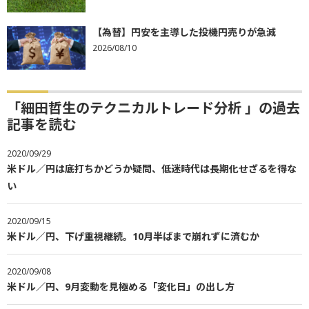
【為替】円安を主導した投機円売りが急減
2026/08/10
「細田哲生のテクニカルトレード分析 」の過去
記事を読む
2020/09/29
米ドル／円は底打ちかどうか疑問、低迷時代は長期化せざるを得な
い
2020/09/15
米ドル／円、下げ重視継続。10月半ばまで崩れずに済むか
2020/09/08
米ドル／円、9月変動を見極める「変化日」の出し方