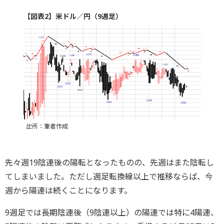
【図表2】米ドル／円（9週足）
出所：筆者作成
先々週19陰連後の陽転となったものの、先週はまた陰転し
てしまいました。ただし週足転換線以上で推移ならば、今
週から陽連は続くことになります。
9週足では長期陰連後（9陰連以上）の陽連では特に4陽連、