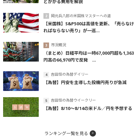
とかかる費用を解説
岡元兵八郎の米国株マスターへの道
【米国株】S&P500は高値を更新、「売らなけ
ればならない売り」が一巡...
市況概況
（まとめ）日経平均は一時67,000円超も1,363
円高の66,970円で反発 ...
吉田恒の為替デイリー
【為替】円安を主導した投機円売りが急減
吉田恒の為替ウイークリー
【為替】8/10～8/14の米ドル／円を予想する
ランキング一覧を見る