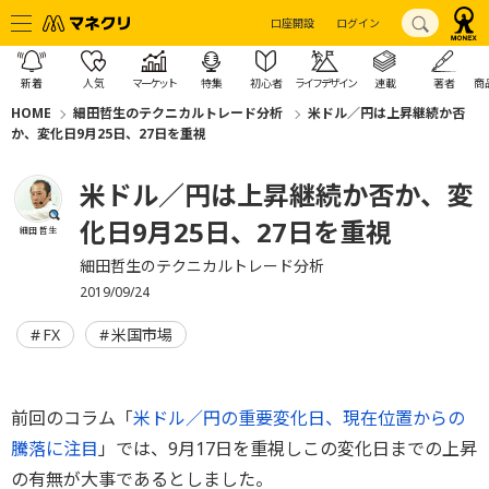
口座開設
ログイン
新着
人気
マーケット
特集
初心者
ライフデザイン
連載
著者
商
HOME
細田哲生のテクニカルトレード分析
米ドル／円は上昇継続か否
か、変化日9月25日、27日を重視
米ドル／円は上昇継続か否か、変
化日9月25日、27日を重視
細田 哲生
細田哲生のテクニカルトレード分析
2019/09/24
FX
米国市場
前回のコラム「
米ドル／円の重要変化日、現在位置からの
騰落に注目
」では、9月17日を重視しこの変化日までの上昇
の有無が大事であるとしました。