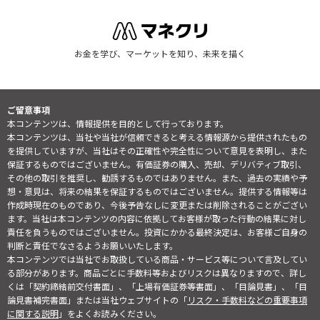
お金を学び、マーケットを知り、未来を描く
ご留意事項
本コンテンツは、情報提供を目的として行っております。
本コンテンツは、当社や当社が信頼できると考える情報源から提供されたもの
を提供していますが、当社はその正確性や完全性について意見を表明し、また
保証するものではございません。有価証券の購入、売却、デリバティブ取引、
その他の取引を推奨し、勧誘するものではありません。また、過去の実績や予
想・意見は、将来の結果を保証するものではございません。提供する情報等は
作成時現在のものであり、今後予告なしに変更または削除されることがござい
ます。当社は本コンテンツの内容に依拠してお客様が取った行動の結果に対し
責任を負うものではございません。投資にかかる最終決定は、お客様ご自身の
判断と責任でなさるようお願いいたします。
本コンテンツでは当社でお取扱している商品・サービス等について言及してい
る部分があります。商品ごとに手数料等およびリスクは異なりますので、詳し
くは「契約締結前交付書面」、「上場有価証券等書面」、「目論見書」、「目
論見書補完書面」または当社ウェブサイトの「
リスク・手数料などの重要事項
に関する説明
」をよくお読みください。