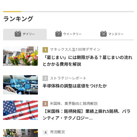
ランキング
デイリー
ウイークリー
マンスリー
マネックス人生100年デザイン
「墓じまい」には期限がある？墓じまいの流れ
とかかる費用を解説
ストラテジーレポート
半導体株の調整は底値をつけたか
米国株、業界動向と銘柄解説
【米国株：銘柄発掘】業績上振れ5銘柄、パラ
ンティア・テクノロジー...
市況概況