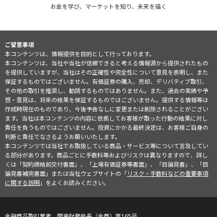
お金を学び、マーケットを知り、未来を描く
ご留意事項
本コンテンツは、情報提供を目的として行っております。
本コンテンツは、当社や当社が信頼できると考える情報源から提供されたもの
を提供していますが、当社はその正確性や完全性について意見を表明し、また
保証するものではございません。有価証券の購入、売却、デリバティブ取引、
その他の取引を推奨し、勧誘するものではありません。また、過去の実績や予
想・意見は、将来の結果を保証するものではございません。提供する情報等は
作成時現在のものであり、今後予告なしに変更または削除されることがござい
ます。当社は本コンテンツの内容に依拠してお客様が取った行動の結果に対し
責任を負うものではございません。投資にかかる最終決定は、お客様ご自身の
判断と責任でなさるようお願いいたします。
本コンテンツでは当社でお取扱している商品・サービス等について言及してい
る部分があります。商品ごとに手数料等およびリスクは異なりますので、詳し
くは「契約締結前交付書面」、「上場有価証券等書面」、「目論見書」、「目
論見書補完書面」または当社ウェブサイトの「
リスク・手数料などの重要事項
に関する説明
」をよくお読みください。
金融商品取引業者 関東財務局長（金商）第165号