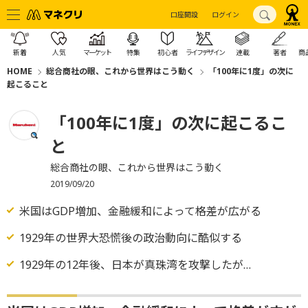
口座開設
ログイン
新着
人気
マーケット
特集
初心者
ライフデザイン
連載
著者
商
HOME
総合商社の眼、これから世界はこう動く
「100年に1度」の次に
起こること
「100年に1度」の次に起こるこ
と
総合商社の眼、これから世界はこう動く
2019/09/20
米国はGDP増加、金融緩和によって格差が広がる
1929年の世界大恐慌後の政治動向に酷似する
1929年の12年後、日本が真珠湾を攻撃したが…