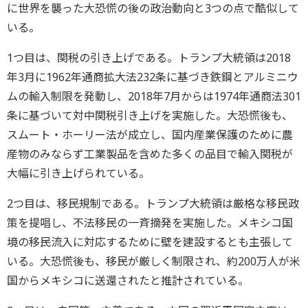
に世界を襲った大恐慌の後の政治動向と3つの点で酷似して
いる。
1つ目は、関税の引き上げである。トランプ大統領は2018
年3月に1962年通商拡大法232条に基づき鉄鋼とアルミニウ
ムの輸入制限を発動し、2018年7月からは1974年通商法301
条に基づいて対中関税引き上げを実施した。大恐慌後も、
スムート・ホーリー法が成立し、国内産業保護のために農
産物のみならず工業製品を含めた多くの品目で輸入関税が
大幅に引き上げられている。
2つ目は、移民規制である。トランプ大統領は厳格な移民政
策を提唱し、不法移民の一斉摘発を実施した。メキシコ国
境の移民流入に対応するために壁を建設するとも主張して
いる。大恐慌後も、移民が厳しく制限され、約200万人が米
国からメキシコに送還されたと推計されている。