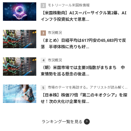
モトリーフール米国株情報
【米国株動向】AIスーパーサイクル第2幕、AI
インフラ投資拡大で恩恵...
市況概況
（まとめ）日経平均は617円安の65,683円で反
落 半導体株に売りも好...
市況概況
（朝）米国市場では主要3指数がまちまち 中
東情勢を巡る懸念の後退...
市場のテーマを再訪する。アナリストが読み解くテーマの本質
【日本株】株価77倍「第二のキオクシア」を探
せ！次の大化け企業を探...
ランキング一覧を見る