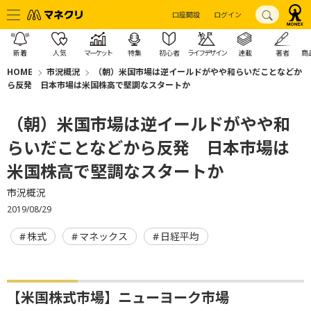
口座開設
ログイン
新着
人気
マーケット
特集
初心者
ライフデザイン
連載
著者
商
HOME
市況概況
（朝）米国市場は逆イールドがやや和らいだことなどか
ら反発 日本市場は米国株高で堅調なスタートか
（朝）米国市場は逆イールドがやや和
らいだことなどから反発 日本市場は
米国株高で堅調なスタートか
市況概況
2019/08/29
株式
マネックス
日経平均
【米国株式市場】ニューヨーク市場