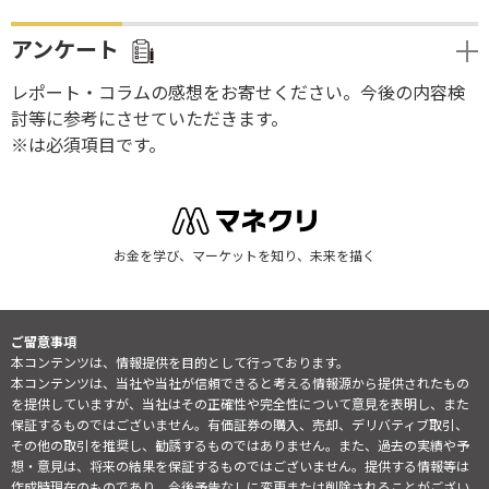
アンケート
レポート・コラムの感想をお寄せください。今後の内容検
討等に参考にさせていただきます。
※は必須項目です。
お金を学び、マーケットを知り、未来を描く
ご留意事項
本コンテンツは、情報提供を目的として行っております。
本コンテンツは、当社や当社が信頼できると考える情報源から提供されたもの
を提供していますが、当社はその正確性や完全性について意見を表明し、また
保証するものではございません。有価証券の購入、売却、デリバティブ取引、
その他の取引を推奨し、勧誘するものではありません。また、過去の実績や予
想・意見は、将来の結果を保証するものではございません。提供する情報等は
作成時現在のものであり、今後予告なしに変更または削除されることがござい