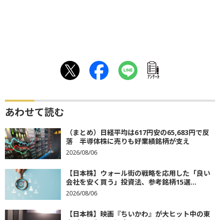
ｱﾝｹｰﾄ
あわせて読む
（まとめ）日経平均は617円安の65,683円で反
落 半導体株に売りも好業績銘柄が支え
2026/08/06
【日本株】ウォール街の戦略を応用した「良い
会社を安く買う」投資法、参考銘柄15選...
2026/08/06
【日本株】映画『ちいかわ』が大ヒット中の東