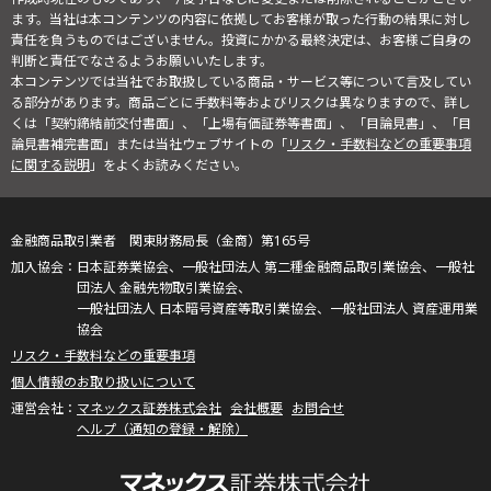
ます。当社は本コンテンツの内容に依拠してお客様が取った行動の結果に対し
責任を負うものではございません。投資にかかる最終決定は、お客様ご自身の
判断と責任でなさるようお願いいたします。
本コンテンツでは当社でお取扱している商品・サービス等について言及してい
る部分があります。商品ごとに手数料等およびリスクは異なりますので、詳し
くは「契約締結前交付書面」、「上場有価証券等書面」、「目論見書」、「目
論見書補完書面」または当社ウェブサイトの「
リスク・手数料などの重要事項
に関する説明
」をよくお読みください。
金融商品取引業者 関東財務局長（金商）第165号
日本証券業協会、一般社団法人 第二種金融商品取引業協会、一般社
団法人 金融先物取引業協会、
一般社団法人 日本暗号資産等取引業協会、一般社団法人 資産運用業
協会
リスク・手数料などの重要事項
個人情報のお取り扱いについて
マネックス証券株式会社
会社概要
お問合せ
ヘルプ（通知の登録・解除）