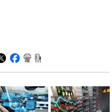
印刷
ｱﾝｹｰﾄ