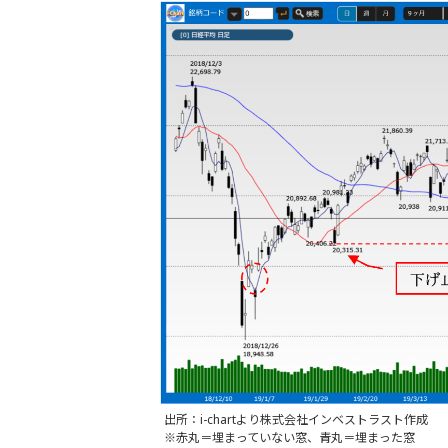
出所：i-chartより株式会社インベストラスト作成
※赤丸＝埋まっていない窓、青丸＝埋まった窓