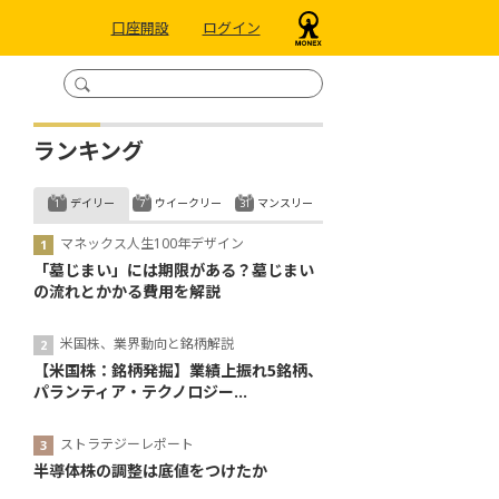
口座開設
ログイン
ランキング
デイリー
ウイークリー
マンスリー
マネックス人生100年デザイン
「墓じまい」には期限がある？墓じまい
の流れとかかる費用を解説
米国株、業界動向と銘柄解説
【米国株：銘柄発掘】業績上振れ5銘柄、
パランティア・テクノロジー...
ストラテジーレポート
半導体株の調整は底値をつけたか