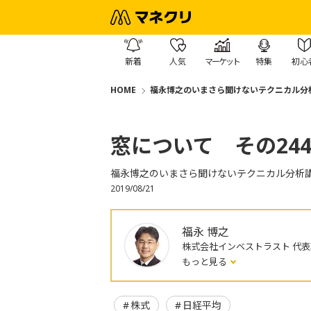
新着
人気
マーケット
特集
初心
HOME
福永博之のいまさら聞けないテクニカル分
窓について その2
福永博之のいまさら聞けないテクニカル分析
2019/08/21
福永 博之
株式会社インベストラスト 代
もっと見る
株式
日経平均