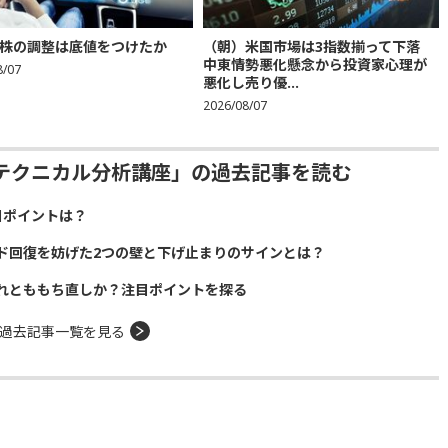
株の調整は底値をつけたか
（朝）米国市場は3指数揃って下落
中東情勢悪化懸念から投資家心理が
8/07
悪化し売り優...
2026/08/07
テクニカル分析講座」の過去記事を読む
目ポイントは？
ド回復を妨げた2つの壁と下げ止まりのサインとは？
れとももち直しか？注目ポイントを探る
過去記事一覧を見る