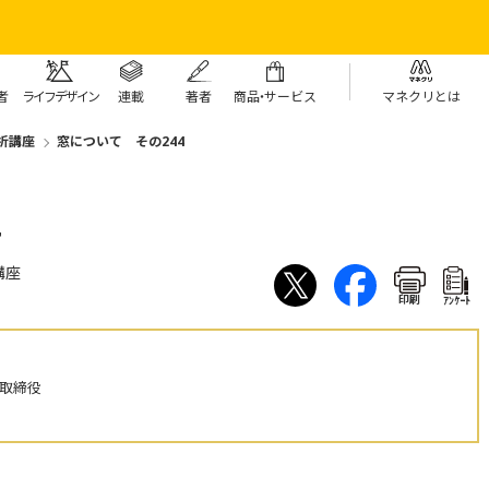
者
ライフデザイン
連載
著者
商
品・
サービス
マネクリとは
析講座
窓について その244
44
講座
印刷
ｱﾝｹｰﾄ
表取締役